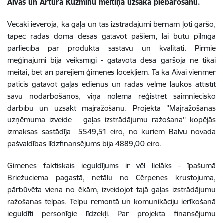
Aivas un Artura Kuzminu meitiņa uzsāka piebarošanu.
Vecāki ievēroja, ka gaļa un tās izstrādājumi bērnam ļoti garšo,
tāpēc radās doma desas gatavot pašiem, lai būtu pilnīga
pārliecība par produkta sastāvu un kvalitāti. Pirmie
mēģinājumi bija veiksmīgi - gatavotā desa garšoja ne tikai
meitai, bet arī pārējiem ģimenes locekļiem.
Tā kā Aivai vienmēr
paticis gatavot gaļas ēdienus un radās vēlme laukos attīstīt
savu nodarbošanos, viņa nolēma reģistrēt saimniecisko
darbību un uzsākt mājražošanu. Projekta ''Mājražošanas
uzņēmuma izveide – gaļas izstrādājumu ražošana'' kopējās
izmaksas sastādīja 5549,51 eiro, no kuriem Balvu novada
pašvaldības līdzfinansējums bija 4889,00 eiro.
Ģimenes faktiskais ieguldījums ir vēl lielāks - īpašumā
Briežuciema pagastā, netālu no Cērpenes krustojuma,
pārbūvēta viena no ēkām, izveidojot tajā gaļas izstrādājumu
ražošanas telpas. Telpu remontā un komunikāciju ierīkošanā
ieguldīti personīgie līdzekļi. Par projekta finansējumu