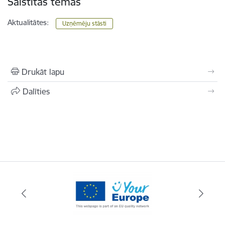
Saistītas tēmas
Aktualitātes:
Uzņēmēju stāsti
Drukāt lapu
Dalīties