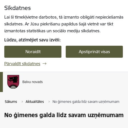
Pāriet uz lapas saturu
Sīkdatnes
Spied
lai meklētu
Enter
Lai šī tīmekļvietne darbotos, tā izmanto obligāti nepieciešamās
sīkdatnes. Ar Jūsu piekrišanu papildus šajā vietnē var tikt
izmantotas statistikas un sociālo mediju sīkdatnes.
Lūdzu, atzīmējiet savu izvēli:
Noraidīt
Apstiprināt visas
Pārvaldīt sīkdatnes
Sākums
Aktualitātes
No ģimenes galda līdz savam uzņēmumam
No ģimenes galda līdz savam uzņēmumam