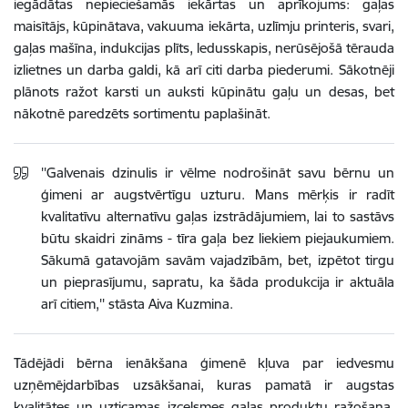
iegādātas nepieciešamās iekārtas un aprīkojums: gaļas
maisītājs, kūpinātava, vakuuma iekārta, uzlīmju printeris, svari,
gaļas mašīna, indukcijas plīts, ledusskapis, nerūsējošā tērauda
izlietnes un darba galdi, kā arī citi darba piederumi.
Sākotnēji
plānots ražot karsti un auksti kūpinātu gaļu un desas, bet
nākotnē paredzēts sortimentu paplašināt.
''Galvenais dzinulis ir vēlme nodrošināt savu bērnu un
ģimeni ar augstvērtīgu uzturu. Mans mērķis ir radīt
kvalitatīvu alternatīvu gaļas izstrādājumiem, lai to sastāvs
būtu skaidri zināms - tīra gaļa bez liekiem piejaukumiem.
Sākumā gatavojām savām vajadzībām, bet, izpētot tirgu
un pieprasījumu, sapratu, ka šāda produkcija ir aktuāla
arī citiem,'' stāsta Aiva Kuzmina.
Tādējādi bērna ienākšana ģimenē kļuva par iedvesmu
uzņēmējdarbības uzsākšanai, kuras pamatā ir augstas
kvalitātes un uzticamas izcelsmes gaļas produktu ražošana.