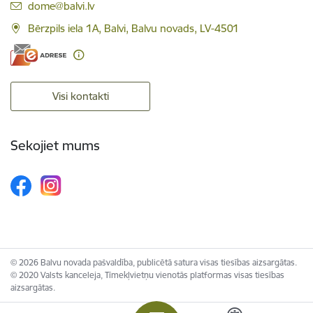
E-pasts:
dome@balvi.lv
Bērzpils iela 1A, Balvi, Balvu novads, LV-4501
Visi kontakti
Sekojiet mums
© 2026 Balvu novada pašvaldība, publicētā satura visas tiesības aizsargātas.
© 2020 Valsts kanceleja, Tīmekļvietņu vienotās platformas visas tiesības
aizsargātas.