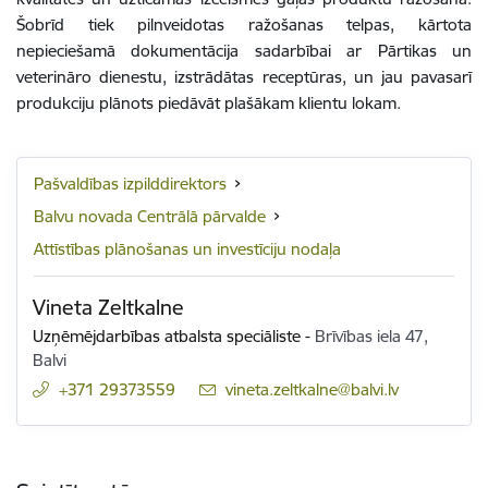
Šobrīd tiek pilnveidotas ražošanas telpas, kārtota
nepieciešamā dokumentācija sadarbībai ar Pārtikas un
veterināro dienestu, izstrādātas receptūras, un jau pavasarī
produkciju plānots piedāvāt plašākam klientu lokam.
Pašvaldības izpilddirektors
Balvu novada Centrālā pārvalde
Attīstības plānošanas un investīciju nodaļa
Vineta Zeltkalne
Uzņēmējdarbības atbalsta speciāliste
-
Brīvības iela 47,
Balvi
+371 29373559
E-pasts:
vineta.zeltkalne@balvi.lv