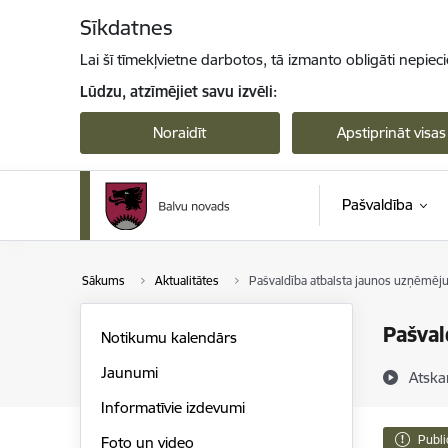
Pāriet uz lapas saturu
Sīkdatnes
Lai šī tīmekļvietne darbotos, tā izmanto obligāti nepiec
Lūdzu, atzīmējiet savu izvēli:
Noraidīt
Apstiprināt visas
Pašvaldība
Sākums
Aktualitātes
Pašvaldība atbalsta jaunos uzņēmēj
Pašval
Notikumu kalendārs
Jaunumi
Atska
Informatīvie izdevumi
Publi
Foto un video