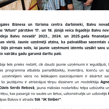
tgales Biznesa un tūrisma centra darbinieki, Balvu nova
ijas “Altum” pārstāve 17. un 18. jūnijā veica ikgadējo Balvu n
 ideja Balvu novadā” 2023., 2024. un 2025.gada finansēju
nas vietā. Jaunie uzņēmēji atzina, ka pašvaldības saņemtais at
 bijis pirmais solis, lai jaunie uzņēmumi izlemtu uzsākt savu u
 to vairāku gadu garumā darītu paši.
 bija liels prieks redzēt, cik daudz jaunie uzņēmumi ir ieguldījuši,
bas programma atbalsta pamatlīdzekļu, inventāra, licenču un s
 uzņēmējiem viens no lielākajiem izaicinājumiem ir iekārtot sav
 šo jautājumu ir atrisinājusi tērpu dizainere un modelētāja
Agne
Dāvis Serds Rekovā
, jauna mākslas nodarbību telpa uzbūvēta un
tiņu, kas pasargā no saules un lietus, uzkonstruējis un uzbūvējis
elpas Balvos ir atradis
SIA “JK timber”
.