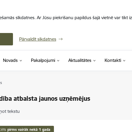
iešamās sīkdatnes. Ar Jūsu piekrišanu papildus šajā vietnē var tikt i
Pārvaldīt sīkdatnes
Novads
Pakalpojumi
Aktualitātes
Kontakti
us
dība atbalsta jaunos uzņēmējus
ņot tekstu
cēts
pirms vairāk nekā 1 gada