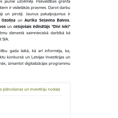
ies jaunie uzņēmēji. Pašvaldības granta
pašiem ir vislielākās prasmes. Darot darbu
ji un pircēji. Jaunus pakalpojumus ir
te Ozoliņa
un
Aurika Seļavina Balvos.
vos
un
ceļojošais ēdinātājs “Divi loki”
ņēmu dienestā saimnieciskā darbībā kā
 SIA.
tību gada laikā, kā arī informēja, ka,
ktu konkursā un Latvijas Investīcijas un
mās, izmantot digitalizācijas programmu
as plānošanas un investīciju nodaļa