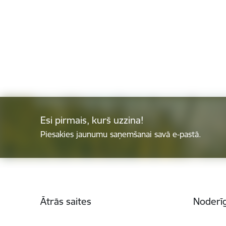
Esi pirmais, kurš uzzina!
Piesakies jaunumu saņemšanai savā e-pastā.
Kājene
Ātrās saites
Noderīg