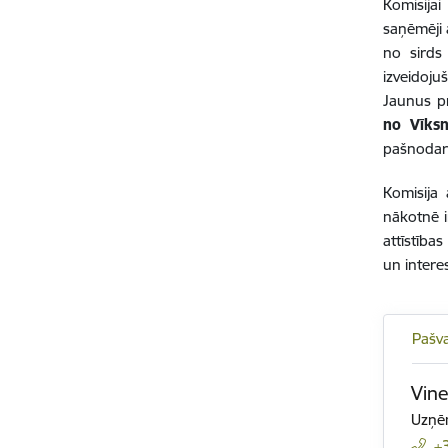
Komisijai
saņēmēji 
no sirds
izveidoj
Jaunus p
no Vīksn
pašnodarb
Komisija 
nākotnē i
attīstība
un intere
Pašva
Vine
Uzņēm
+