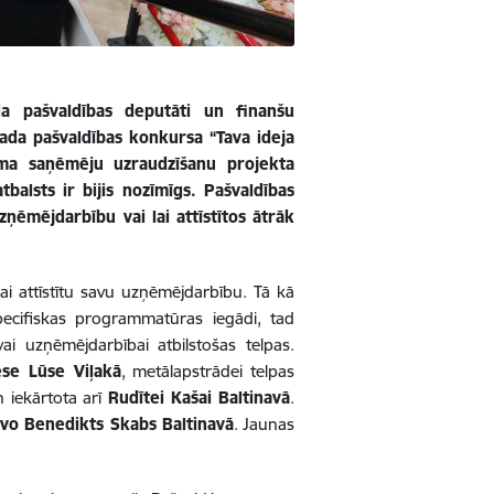
da pašvaldības deputāti un finanšu
ovada pašvaldības konkursa “Tava ideja
ma saņēmēju uzraudzīšanu projekta
balsts ir bijis nozīmīgs. Pašvaldības
zņēmējdarbību vai lai attīstītos ātrāk
 lai attīstītu savu uzņēmējdarbību. Tā kā
pecifiskas programmatūras iegādi, tad
ai uzņēmējdarbībai atbilstošas telpas.
se Lūse Viļakā
, metālapstrādei telpas
 iekārtota arī
Rudītei Kašai Baltinavā
.
Ivo Benedikts Skabs Baltinavā
. Jaunas