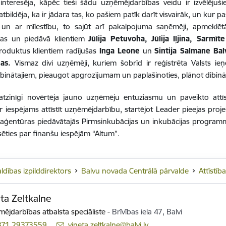
 interesēja, kāpēc tieši šādu uzņēmējdarbības veidu ir izvēlējuš
atbildēja, ka ir jādara tas, ko pašiem patīk darīt visvairāk, un kur 
 un ar mīlestību, to sajūt arī pakalpojuma saņēmēji, apmeklētā
ušas un piedāvā klientiem
Jūlija Petuvoha, Jūlija Iļjina, Sarmī
roduktus klientiem radījušas
Inga Leone
un
Sintija Salmane Bal
as.
Vismaz divi uzņēmēji, kuriem šobrīd ir reģistrēta Valsts ie
inātajiem, pieaugot apgrozījumam un paplašinoties, plānot dibināt
atzinīgi novērtēja jauno uzņēmēju entuziasmu un paveikto attīs
r iespējams attīstīt uzņēmējdarbību, startējot Leader pieejas proje
s aģentūras piedāvātajās Pirmsinkubācijas un inkubācijas program
sēties par finanšu iespējām “Altum”.
ldības izpilddirektors
Balvu novada Centrālā pārvalde
Attīstīb
ta Zeltkalne
ējdarbības atbalsta speciāliste
-
Brīvības iela 47, Balvi
371 29373559
E-pasts:
vineta.zeltkalne@balvi.lv