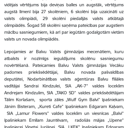
vidējais vērtējums bija deviņas balles un augstāk, vērtējums
augstā līmenī bija 27 skolēniem, 6 skolēni bija uzaicināti uz
valsts olimpiādi, 29 skolēni piedalījās valsts atklātajā
olimpiādēs
.
Šogad 58 skolēni saņēma pateicības par augstiem
mācību sasniegumiem, kā arī par iegūtām godalgotām vietām
valsts un novada olimpiādēs.
Lepojamies ar Balvu Valsts ģimnāzijas mecenātiem, kuru
atbalsts ir nozīmīgs ieguldījums skolēnu sasniegumu
novērtēšanā. Pateicamies Balvu Valsts ģimnāzijas Vecāku
padomes priekšsēdētājai, Balvu novada pašvaldības
deputātei, Nodarbinātības valsts aģentūras Balvu filiāles
vadītājai Sandrai Kindzulei, SIA „AK–7” valdes loceklim
Andrejam Kindzulim, SIA „TAKO SD” valdes priekšsēdētājam
Tālim Korlašam, sporta zāles „Wulf Gym Balvi” īpašniekam
Jānim Bisteram, „Kureti Cafe” īpašniekam Edgaram Kaļvam,
SIA „Lamur Flowers” valdes loceklim un viesnīcas „Balvi”
īpašniekam Emīlam Jauntēvam, radošās mājas „Upene”
īpašniecei Vinetai Jurjānei, SIA „LKEK” īpašniekam Edgaram