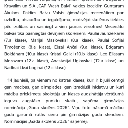
Kravalim un SIA „CAR Wash Balvi” valdes loceklim Guntaram
Ākulam. Paldies Balvu Valsts ģimnāzijas mecenātiem par
uzticību, atsaucību un ieguldījumu, motivējot skolēnus tiekties
pēc izcilības un sasniegt arvien jaunas virsotnes! Mecenātu
balvas tika pasniegtas deviņiem skolēniem: Paulai Jaunžeikarei
(7.a klase), Marijai Maslovskai (8.a klase), Paulai Sofijai
Timošenko (8.a klase), Elīzai Ančai (9.a klase), Edgaram
Boldānam (10.a klase) Kristai Gallai (10.b klase), Leo Eliasam
Morozam (12.a klase), Anastasijai Uglovskai (12.a klase) un
Nadīnai Līvai Loginai (12.c klase).
14 jaunieši, pa vienam no katras klases, kuri ir bijuši centīgi
gan mācībās, gan olimpiādēs, gan izrādījuši iniciatīvu un kuri
mācību priekšmetu skolotāju un klases audzinātāja vērtējumā
ieguva augstāko punktu skaitu, saņēma ģimnāzijas
nomināciju „Gada skolēns 2026”. Viņu foto nākamā mācību
gada garumā rotās sienu pie ģimnāzijas goda stendiem.
Nominācijas „Gada skolēns 2026” saņēmēji: