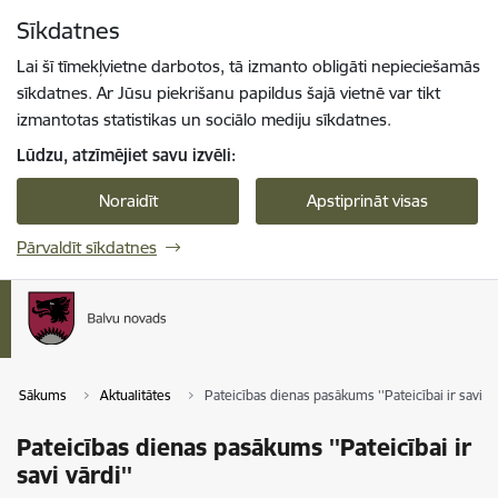
Pāriet uz lapas saturu
Sīkdatnes
Spied
lai meklētu
Enter
Lai šī tīmekļvietne darbotos, tā izmanto obligāti nepieciešamās
sīkdatnes. Ar Jūsu piekrišanu papildus šajā vietnē var tikt
izmantotas statistikas un sociālo mediju sīkdatnes.
Lūdzu, atzīmējiet savu izvēli:
Noraidīt
Apstiprināt visas
Pārvaldīt sīkdatnes
Sākums
Aktualitātes
Pateicības dienas pasākums ''Pateicībai ir savi vā
Pateicības dienas pasākums ''Pateicībai ir
savi vārdi''