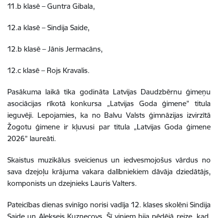
11.b klasē – Guntra Gibala,
12.a klasē – Sindija Saide,
12.b klasē – Jānis Jermacāns,
12.c klasē – Rojs Kravalis.
Pasākuma laikā tika godināta Latvijas Daudzbērnu ģimeņu
asociācijas rīkotā konkursa „Latvijas Goda ģimene” titula
ieguvēji. Lepojamies, ka no Balvu Valsts ģimnāzijas izvirzītā
Žogotu ģimene ir kļuvusi par titula „Latvijas Goda ģimene
2026” laureāti.
Skaistus muzikālus sveicienus un iedvesmojošus vārdus no
sava dzejoļu krājuma vakara dalībniekiem dāvāja dziedātājs,
komponists un dzejnieks Lauris Valters.
Pateicības dienas svinīgo norisi vadīja 12. klases skolēni Sindija
Saide un Aleksejs Kuzņecovs. Šī viņiem bija pēdējā reize, kad,