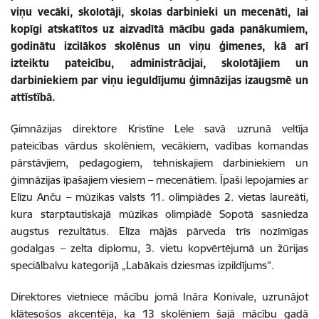
viņu vecāki, skolotāji, skolas darbinieki un mecenāti, lai
kopīgi atskatītos uz aizvadītā mācību gada panākumiem,
godinātu izcilākos skolēnus un viņu ģimenes, kā arī
izteiktu pateicību, administrācijai, skolotājiem un
darbiniekiem par viņu ieguldījumu ģimnāzijas izaugsmē un
attīstībā.
Ģimnāzijas direktore Kristīne Lele savā uzrunā veltīja
pateicības vārdus skolēniem, vecākiem, vadības komandas
pārstāvjiem, pedagogiem, tehniskajiem darbiniekiem un
ģimnāzijas īpašajiem viesiem – mecenātiem. Īpaši lepojamies ar
Elīzu Anču – mūzikas valsts 11. olimpiādes 2. vietas laureāti,
kura starptautiskajā mūzikas olimpiādē Sopotā sasniedza
augstus rezultātus. Elīza mājās pārveda trīs nozīmīgas
godalgas – zelta diplomu, 3. vietu kopvērtējumā un žūrijas
speciālbalvu kategorijā „Labākais dziesmas izpildījums”.
Direktores vietniece mācību jomā Ināra Konivale, uzrunājot
klātesošos akcentēja, ka 13 skolēniem šajā mācību gadā