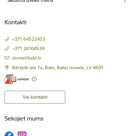
Sīkdatņu izvēles maiņa
Kontakti
+371 64522453
+371 26104539
E-pasts:
dome@balvi.lv
Bērzpils iela 1a, Balvi, Balvu novads, LV-4501
Visi kontakti
Sekojiet mums