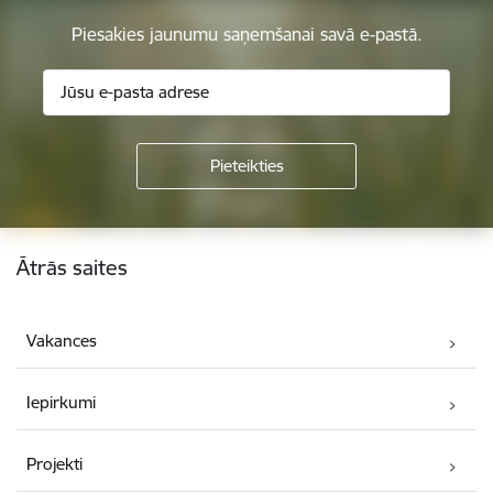
Piesakies jaunumu saņemšanai savā e-pastā.
Kājene
Ātrās saites
Vakances
Iepirkumi
Projekti