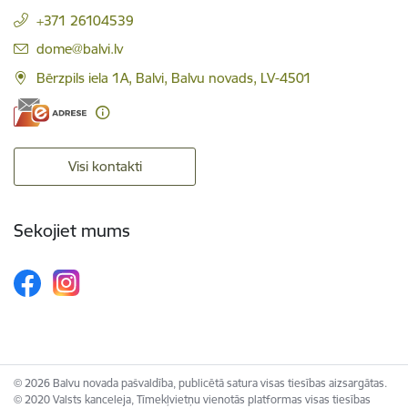
+371 26104539
E-pasts:
dome@balvi.lv
Bērzpils iela 1A, Balvi, Balvu novads, LV-4501
Visi kontakti
Sekojiet mums
© 2026 Balvu novada pašvaldība, publicētā satura visas tiesības aizsargātas.
© 2020 Valsts kanceleja, Tīmekļvietņu vienotās platformas visas tiesības