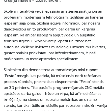
Krišjāņu filiāles 8.-12.klašu skolēni.
Skolēni interaktīvā veidā iepazinās ar inženierzinātņu jomas
profesijām, modernajām tehnoloģijām, izglītības un karjeras
iespējām šajā jomā. Skolēni ieguva informāciju par nozaru
daudzveidību un to produktiem, par darba un karjeras
iespējām, kā arī par iespējām apgūt vidējo un augstāko
tehnisko izglītību. Skolēni varēja iepazīt un izmēģināt
autobusa iekšienē izvietotās mūsdienīgu uzņēmumu iekārtas,
gūstot reālāku priekšstatu par inženierzinātnēm, it īpaši
mašīnbūves un metālapstrādes specialitātēm.
Skolēniem tika demonstrēta automatizācijas mini-rūpnīca
“Festo” mezgls, kas parāda, kā mūsdienās norit ražošanas
process rūpnīcās, pneimatikas eksperimentu “Festo” stends
un 3D printeris. Tika parādīts programmējamais CNC metāla
apstrādes darba galds – frēze un virpa, kā arī metināšanas
izmēģinājumu stends un zobratu mehānikas un dinamo
stends, kur tika rādīts un stāstīts par zobratiem, skolēni varēja