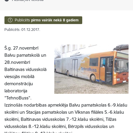
Publicēts
pirms vairāk nekā 8 gadiem
Publicēts: 01.12.2017.
Š.g. 27.novembrī
Balvu pamatskolā un
28.novembrī
Baltinavas vidusskolā
viesojās mobilā
demonstrāciju
laboratorija
"TehnoBuss".
Izzinošās nodarbības apmeklēja Balvu pamatskolas 6.-9.klašu
skolēni un Stacijas pamatskolas un Vīksnas filiāles 5.-6.klašu
skolēni, Baltinavas vidusskolas 7.-12.klašu skolēni, Tilžas
vidusskolas 8.-12.klašu skolēni, Bērzpils vidusskolas un