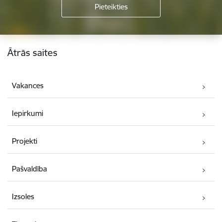
Kājene
Ātrās saites
Vakances
Iepirkumi
Projekti
Pašvaldība
Izsoles