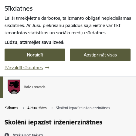
Pāriet uz lapas saturu
Sīkdatnes
Spied
lai meklētu
Enter
Lai šī tīmekļvietne darbotos, tā izmanto obligāti nepieciešamās
sīkdatnes. Ar Jūsu piekrišanu papildus šajā vietnē var tikt
izmantotas statistikas un sociālo mediju sīkdatnes.
Lūdzu, atzīmējiet savu izvēli:
Noraidīt
Apstiprināt visas
Pārvaldīt sīkdatnes
Sākums
Aktualitātes
Skolēni iepazīst inženierzinātnes
Skolēni iepazīst inženierzinātnes
Atskaņot tekstu