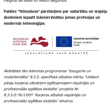
mēģināt likt ķēdē un veidot slēgumus.
Paldies “Tehnobuss” pārstāvjiem par sadarbību un iespēju
skolēniem iepazīt inženierzinātņu jomas profesijas un
modernās tehnoloģijas.
Aktivitātes tiks īstenotas programmas “Izaugsme un
nodarbinātība” 8.3.5. specifiskā atbalsta mērķa "Uzlabot
pieeju karjeras atbalstam izglītojamajiem vispārējās un
profesionālās izglītības iestādēs" projekta Nr.
8.3.5.0/16/I/001 “Karjeras atbalsts vispārējās un
profesionālās izglītības iestādēs” ietvaros.