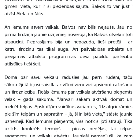
ģimeni vietā, kur ir šī piederības sajūta. Balvos to var just,''
atzīst Aleta un Niks.
Arī lēmums atvērt veikalu Balvos nav bijis nejaušs. Jau no
pirmā tirdziņa jaunie uzņēmēji novēroja, ka Balvos cilvēki ir ļoti
atsaucīgi. Pieprasījums bija un nepazuda, tieši pretēji - ar
katru tirdziņu tas tikai auga. Arī pašvaldības atbalsts un
pieejamās atbalsta programmas deva papildu pārliecību
attīstīties tieši šeit.
Doma par savu veikalu radusies jau pērn rudenī, taču
sākotnēji tā bijusi saistīta ar vēlmi vienuviet apvienot ražošanu
un tirdzniecību. Reāls lēmums par veikala atvēršanu pieņemts
vēlāk – gada sākumā. ''Janvārī sākām aktīvāk domāt un
meklēt telpas. Apskatījām vairākus variantus, līdz atgriezāmies
pie šīm telpām un sapratām – jā, šī ir īstā vieta,'' stāsta jaunie
uzņēmēji. Kad lēmums pieņemts, viss noticis ļoti strauji. Tika
uzlikts konkrēts termiņš – piecas nedēļas, lai telpas
sagatavotu un veikalu atvērtu. Jaunieši pamanījuši, ka zem