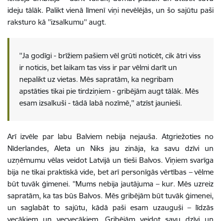
ideju tālāk. Palikt vienā līmenī viņi nevēlējās, un šo sajūtu paši
raksturo kā ''izsalkumu'' augt.
''Ja godīgi - brīžiem pašiem vēl grūti noticēt, cik ātri viss
ir noticis, bet laikam tas viss ir par vēlmi darīt un
nepalikt uz vietas. Mēs sapratām, ka negribam
apstāties tikai pie tirdziņiem - gribējām augt tālāk. Mēs
esam izsalkuši - tādā labā nozīmē,'' atzīst jaunieši.
Arī izvēle par labu Balviem nebija nejauša. Atgriežoties no
Nīderlandes, Aleta un Niks jau zināja, ka savu dzīvi un
uzņēmumu vēlas veidot Latvijā un tieši Balvos. Viņiem svarīga
bija ne tikai praktiskā vide, bet arī personīgās vērtības – vēlme
būt tuvāk ģimenei. ''Mums nebija jautājuma – kur. Mēs uzreiz
sapratām, ka tas būs Balvos. Mēs gribējām būt tuvāk ģimenei,
un saglabāt to sajūtu, kādā paši esam uzauguši – līdzās
vecākiem un vecvecākiem. Gribējām veidot savu dzīvi un