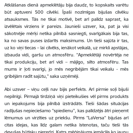
Atklāšanas dienā apmeklētāju bija daudz, to kopskaits varētu
būt aptuveni 500 cilvēki. Īpaši nozīmīgas bijušas cilvēku
atsauksmes. Tās ne tikai motivē, bet arī palīdz saprast, ka
izvēlētais virziens ir pareizs. Jaunieši uzsver, ka, pat ja visi
sākotnējie mērķi netika pilnībā sasniegti, svarīgākais bija tas,
ka no savas puses izdarīts maksimums. Un tieši sajūta ir tas,
uz ko viņi tiecas – lai cilvēks, ienākot veikalā, uz mirkli apstājas,
izbauda vidi, garšu un atmosfēru. ''Apmeklētāji novērtēja ne
tikai produkciju, bet arī vidi – mājīgo, silto atmosfēru. Tas
mums ir ļoti svarīgi, jo mēs negribējām tikai veikalu - mēs
gribējām radīt sajūtu,'' saka uzņēmēji.
Abi uzsver – viņu ceļš nav bijis perfekts. Arī pirmie soļi bijuši
nepilnīgi. Pirmajā tirdziņā viņi pieteikušies vēl pirms produkts
un iepakojums bija pilnībā izstrādāts. Tieši šādas situācijas
radījušas nepieciešamo ''spiedienu'', kas palīdzējis ātri pieņemt
lēmumus un virzīties uz priekšu. Pirms ''LaVersa'' bijušas arī
citas idejas, kas līdz galam netika īstenotas, taču tieši tās
devušas būtisku pieredzi. Katrs mēģinājums iemācījis ko jaunu