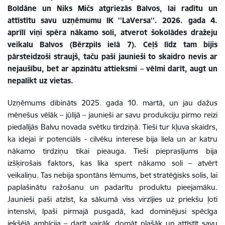
Boldāne un Niks Mičs atgriezās Balvos, lai radītu un
attīstītu savu uzņēmumu IK ''LaVersa''. 2026. gada 4.
aprīlī viņi spēra nākamo soli, atverot šokolādes dražeju
veikalu Balvos (Bērzpils ielā 7). Ceļš līdz tam bijis
pārsteidzoši straujš, taču paši jaunieši to skaidro nevis ar
nejaušību, bet ar apzinātu attieksmi – vēlmi darīt, augt un
nepalikt uz vietas.
Uzņēmums dibināts 2025. gada 10. martā, un jau dažus
mēnešus vēlāk – jūlijā – jaunieši ar savu produkciju pirmo reizi
piedalījās Balvu novada svētku tirdziņā. Tieši tur kļuva skaidrs,
ka idejai ir potenciāls - cilvēku interese bija liela un ar katru
nākamo tirdziņu tikai pieauga. Tieši pieprasījums bija
izšķirošais faktors, kas lika spert nākamo soli – atvērt
veikaliņu. Tas nebija spontāns lēmums, bet stratēģisks solis, lai
paplašinātu ražošanu un padarītu produktu pieejamāku.
Jaunieši paši atzīst, ka sākumā viss virzījies uz priekšu ļoti
intensīvi, īpaši pirmajā pusgadā, kad dominējusi spēcīga
iekšējā ambīcija – darīt vairāk, domāt plašāk un attīstīt savu