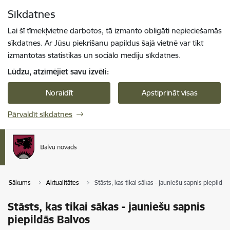
Pāriet uz lapas saturu
Sīkdatnes
Spied
lai meklētu
Enter
Lai šī tīmekļvietne darbotos, tā izmanto obligāti nepieciešamās
sīkdatnes. Ar Jūsu piekrišanu papildus šajā vietnē var tikt
izmantotas statistikas un sociālo mediju sīkdatnes.
Lūdzu, atzīmējiet savu izvēli:
Noraidīt
Apstiprināt visas
Pārvaldīt sīkdatnes
Sākums
Aktualitātes
Stāsts, kas tikai sākas - jauniešu sapnis piepildās
Stāsts, kas tikai sākas - jauniešu sapnis
piepildās Balvos