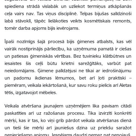
spiediena strādā vislabāk un uzliekot termiņus atkāpšanās
ceļa vairs nav. Tas viņus disciplinē. Telpas bijušas salīdzinoši
labā stāvoklī, tāpēc lielākoties veikts kosmētiskais remonts,
tomēr darba apjoms bijis ievērojams.
Īpaši nozīmīgs šajā procesā bijis ģimenes atbalsts, kas vēl
vairāk nostiprinājis pārliecību, ka uzņēmuma pamatā ir ciešas
un patiesas ģimeniskās vērtības. Bez tuvinieku klātbūtnes un
iesaistes šis ceļš būtu krietni sarežģītāks, varbūt pat
neiedomājams. Ģimene palīdzējusi ne tikai ar iedrošinājumu
un padomu ikdienas lēmumos, bet arī ļoti praktiski –
piemēram, veikala iekārtošanā, kur savu roku pielicis arī Aletas
tētis, izgatavojot mēbeles.
Veikala atvēršana jaunajiem uzņēmējiem lika pavisam citādi
paskatīties arī uz ražošanas procesu. Tika izvirzīti konkrēti
mērķi, kas ir tas, ko viņi grib pārdot veikala atvēršanas dienā
un tieši šie mērķi arī jauniešus dzina uz priekšu saražot
nepieciešamo apjomu. Iespējams daudzi nemaz pat nenojauš,