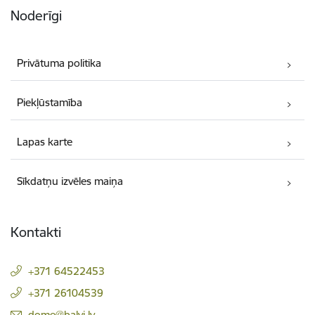
Noderīgi
Privātuma politika
Piekļūstamība
Lapas karte
Sīkdatņu izvēles maiņa
Kontakti
+371 64522453
+371 26104539
E-pasts:
dome@balvi.lv