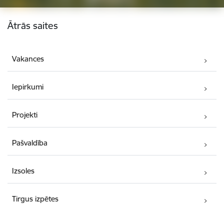
Kājene
Ātrās saites
Vakances
Iepirkumi
Projekti
Pašvaldība
Izsoles
Tirgus izpētes