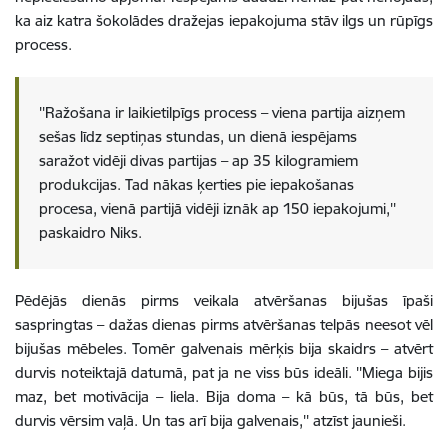
ka aiz katra šokolādes dražejas iepakojuma stāv ilgs un rūpīgs
process.
''Ražošana ir laikietilpīgs process – viena partija aizņem
sešas līdz septiņas stundas, un dienā iespējams
saražot vidēji divas partijas – ap 35 kilogramiem
produkcijas. Tad nākas ķerties pie iepakošanas
procesa, vienā partijā vidēji iznāk ap 150 iepakojumi,''
paskaidro Niks.
Pēdējās dienās pirms veikala atvēršanas bijušas īpaši
saspringtas – dažas dienas pirms atvēršanas telpās neesot vēl
bijušas mēbeles. Tomēr galvenais mērķis bija skaidrs – atvērt
durvis noteiktajā datumā, pat ja ne viss būs ideāli. ''Miega bijis
maz, bet motivācija – liela. Bija doma – kā būs, tā būs, bet
durvis vērsim vaļā. Un tas arī bija galvenais,'' atzīst jaunieši.