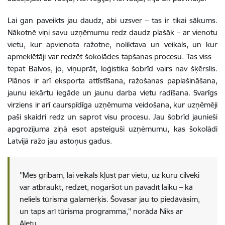
Lai gan paveikts jau daudz, abi uzsver – tas ir tikai sākums.
Nākotnē viņi savu uzņēmumu redz daudz plašāk – ar vienotu
vietu, kur apvienota ražotne, noliktava un veikals, un kur
apmeklētāji var redzēt šokolādes tapšanas procesu. Tas viss –
tepat Balvos, jo, viņuprāt, loģistika šobrīd vairs nav šķērslis.
Plānos ir arī eksporta attīstīšana, ražošanas paplašināšana,
jaunu iekārtu iegāde un jaunu darba vietu radīšana. Svarīgs
virziens ir arī caurspīdīga uzņēmuma veidošana, kur uzņēmēji
paši skaidri redz un saprot visu procesu. Jau šobrīd jaunieši
apgrozījuma ziņā esot apsteiguši uzņēmumu, kas šokolādi
Latvijā ražo jau astoņus gadus.
''Mēs gribam, lai veikals kļūst par vietu, uz kuru cilvēki
var atbraukt, redzēt, nogaršot un pavadīt laiku – kā
neliels tūrisma galamērķis. Šovasar jau to piedāvāsim,
un taps arī tūrisma programma,'' norāda Niks ar
Aletu.