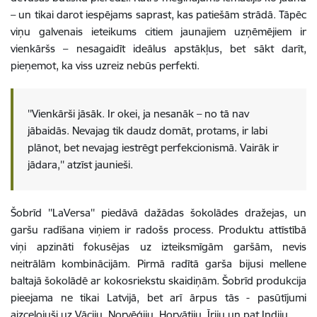
– un tikai darot iespējams saprast, kas patiešām strādā. Tāpēc
viņu galvenais ieteikums citiem jaunajiem uzņēmējiem ir
vienkāršs – nesagaidīt ideālus apstākļus, bet sākt darīt,
pieņemot, ka viss uzreiz nebūs perfekti.
''Vienkārši jāsāk. Ir okei, ja nesanāk – no tā nav
jābaidās. Nevajag tik daudz domāt, protams, ir labi
plānot, bet nevajag iestrēgt perfekcionismā. Vairāk ir
jādara,'' atzīst jaunieši.
Šobrīd ''LaVersa'' piedāvā dažādas šokolādes dražejas, un
garšu radīšana viņiem ir radošs process. Produktu attīstībā
viņi apzināti fokusējas uz izteiksmīgām garšām, nevis
neitrālām kombinācijām. Pirmā radītā garša bijusi mellene
baltajā šokolādē ar kokosriekstu skaidiņām. Šobrīd produkcija
pieejama ne tikai Latvijā, bet arī ārpus tās - pasūtījumi
aizceļojuši uz Vāciju, Norvēģiju, Horvātiju, Īriju un pat Indiju.