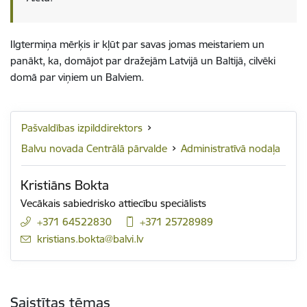
Ilgtermiņa mērķis ir kļūt par savas jomas meistariem un
panākt, ka, domājot par dražejām Latvijā un Baltijā, cilvēki
domā par viņiem un Balviem.
Pašvaldības izpilddirektors
Balvu novada Centrālā pārvalde
Administratīvā nodaļa
Kristiāns Bokta
Vecākais sabiedrisko attiecību speciālists
+371 64522830
+371 25728989
E-pasts:
kristians.bokta@balvi.lv
Saistītas tēmas