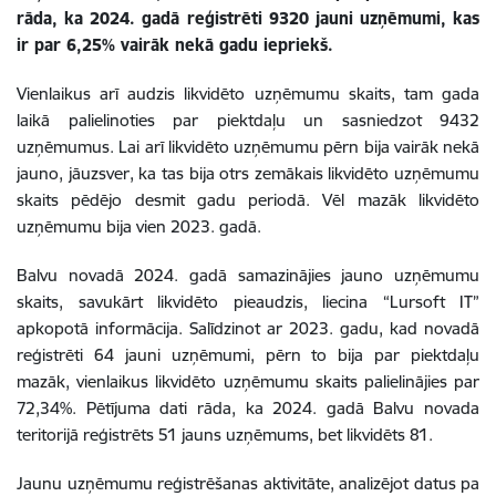
rāda, ka 2024. gadā reģistrēti 9320 jauni uzņēmumi, kas
ir par 6,25% vairāk nekā gadu iepriekš.
Vienlaikus arī audzis likvidēto uzņēmumu skaits, tam gada
laikā palielinoties par piektdaļu un sasniedzot 9432
uzņēmumus. Lai arī likvidēto uzņēmumu pērn bija vairāk nekā
jauno, jāuzsver, ka tas bija otrs zemākais likvidēto uzņēmumu
skaits pēdējo desmit gadu periodā. Vēl mazāk likvidēto
uzņēmumu bija vien 2023. gadā.
Balvu novadā 2024. gadā samazinājies jauno uzņēmumu
skaits, savukārt likvidēto pieaudzis, liecina “Lursoft IT”
apkopotā informācija. Salīdzinot ar 2023. gadu, kad novadā
reģistrēti 64 jauni uzņēmumi, pērn to bija par piektdaļu
mazāk, vienlaikus likvidēto uzņēmumu skaits palielinājies par
72,34%. Pētījuma dati rāda, ka 2024. gadā Balvu novada
teritorijā reģistrēts 51 jauns uzņēmums, bet likvidēts 81.
Jaunu uzņēmumu reģistrēšanas aktivitāte, analizējot datus pa