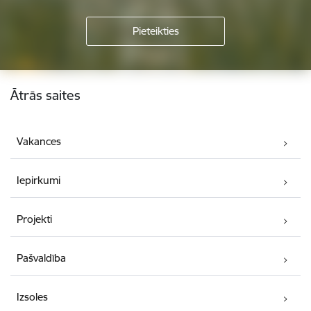
Kājene
Ātrās saites
Vakances
Iepirkumi
Projekti
Pašvaldība
Izsoles