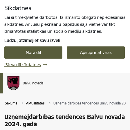
Pāriet uz lapas saturu
Sīkdatnes
Spied
lai meklētu
Enter
Lai šī tīmekļvietne darbotos, tā izmanto obligāti nepieciešamās
sīkdatnes. Ar Jūsu piekrišanu papildus šajā vietnē var tikt
izmantotas statistikas un sociālo mediju sīkdatnes.
Lūdzu, atzīmējiet savu izvēli:
Noraidīt
Apstiprināt visas
Pārvaldīt sīkdatnes
Sākums
Aktualitātes
Uzņēmējdarbības tendences Balvu novadā 2024
Uzņēmējdarbības tendences Balvu novadā
2024. gadā