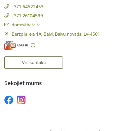
+371 64522453
+371 26104539
E-pasts:
dome@balvi.lv
Bērzpils iela 1A, Balvi, Balvu novads, LV-4501
Visi kontakti
Sekojiet mums