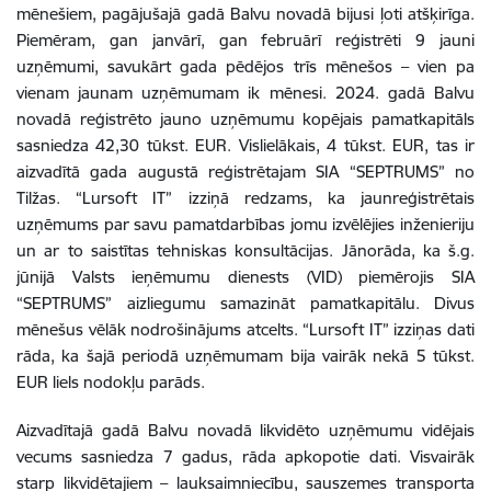
mēnešiem, pagājušajā gadā Balvu novadā bijusi ļoti atšķirīga.
Piemēram, gan janvārī, gan februārī reģistrēti 9 jauni
uzņēmumi, savukārt gada pēdējos trīs mēnešos – vien pa
vienam jaunam uzņēmumam ik mēnesi. 2024. gadā Balvu
novadā reģistrēto jauno uzņēmumu kopējais pamatkapitāls
sasniedza 42,30 tūkst. EUR. Vislielākais, 4 tūkst. EUR, tas ir
aizvadītā gada augustā reģistrētajam SIA “SEPTRUMS” no
Tilžas. “Lursoft IT” izziņā redzams, ka jaunreģistrētais
uzņēmums par savu pamatdarbības jomu izvēlējies inženieriju
un ar to saistītas tehniskas konsultācijas. Jānorāda, ka š.g.
jūnijā Valsts ieņēmumu dienests (VID) piemērojis SIA
“SEPTRUMS” aizliegumu samazināt pamatkapitālu. Divus
mēnešus vēlāk nodrošinājums atcelts. “Lursoft IT” izziņas dati
rāda, ka šajā periodā uzņēmumam bija vairāk nekā 5 tūkst.
EUR liels nodokļu parāds.
Aizvadītajā gadā Balvu novadā likvidēto uzņēmumu vidējais
vecums sasniedza 7 gadus, rāda apkopotie dati. Visvairāk
starp likvidētajiem – lauksaimniecību, sauszemes transporta