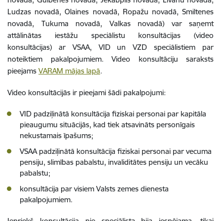
Ludzas novadā, Olaines novadā, Ropažu novadā, Smiltenes
novadā, Tukuma novadā, Valkas novadā) var saņemt
attālinātas iestāžu speciālistu konsultācijas (video
konsultācijas) ar VSAA, VID un VZD speciālistiem par
noteiktiem pakalpojumiem. Video konsultāciju saraksts
pieejams
VARAM mājas lapā
.
Video konsultācijās ir pieejami šādi pakalpojumi:
VID padziļinātā konsultācija fiziskai personai par kapitāla
pieaugumu situācijās, kad tiek atsavināts personīgais
nekustamais īpašums;
VSAA padziļinātā konsultācija fiziskai personai par vecuma
pensiju, slimības pabalstu, invaliditātes pensiju un vecāku
pabalstu;
konsultācija par visiem Valsts zemes dienesta
pakalpojumiem.
Iepriekš konsultācija pie speciālista bija iespējama, tikai