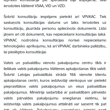
ierodoties klātienē VSAA, VID un VZD.
Šobrīd konsultāciju iespējams pieteikt arī VPVKAC. Tiek
saskaņots konsultācijas datums un laiks. Ierodoties uz
konsultāciju, jāuzrāda personu apliecinošs dokuments. Līdzi
jāņem arī citi dokumenti, kas nepieciešami konsultācijas laikā.
VPVKAC nodrošina konsultācijas norisei nepieciešamo
tehnoloģisko aprīkojumu, kā arī VPVKAC darbinieka palīdzību,
lai pieslēgtos konsultācijai.
Valsts un pašvaldību vienoto pakalpojumu centru tīkls ir
lielākais valsts pakalpojumu klātienes apkalpošanas tīkls valstī.
Šobrīd Latvijas pašvaldībās strādā 166 vienotie klientu
apkalpošanas centri, kuros iedzīvotāji vienkopus var pieteikt
pieprasītākos valsts pakalpojumus un visus pašvaldības
pakalpojumus. Ministrija sadarbībā ar pašvaldībām pilnveido
valsts pārvaldes pakalpojumu sniegšanas sistēmu, lai
iedzīvotājs valsts pakalpojumus attālināti var saņemt tik pat
ērti cik klātienē. Pakalpojumu saņemšana primāri norit