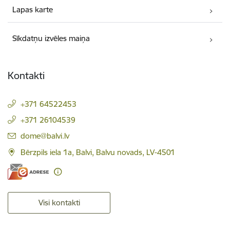
Lapas karte
Sīkdatņu izvēles maiņa
Kontakti
+371 64522453
+371 26104539
E-pasts:
dome@balvi.lv
Bērzpils iela 1a, Balvi, Balvu novads, LV-4501
Visi kontakti