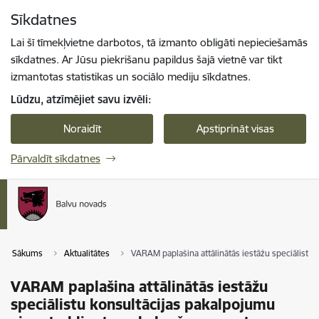
Pāriet uz lapas saturu
Sīkdatnes
Spied
lai meklētu
Enter
Lai šī tīmekļvietne darbotos, tā izmanto obligāti nepieciešamās
sīkdatnes. Ar Jūsu piekrišanu papildus šajā vietnē var tikt
izmantotas statistikas un sociālo mediju sīkdatnes.
Lūdzu, atzīmējiet savu izvēli:
Noraidīt
Apstiprināt visas
Pārvaldīt sīkdatnes
Sākums
Aktualitātes
VARAM paplašina attālinātās iestāžu speciālistu
VARAM paplašina attālinātās iestāžu
speciālistu konsultācijas pakalpojumu