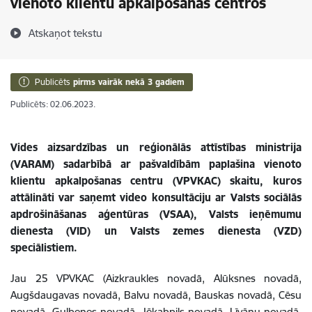
vienoto klientu apkalpošanas centros
Atskaņot tekstu
Publicēts
pirms vairāk nekā 3 gadiem
Publicēts: 02.06.2023.
Vides aizsardzības un reģionālās attīstības ministrija
(VARAM) sadarbībā ar pašvaldībām paplašina vienoto
klientu apkalpošanas centru (VPVKAC) skaitu, kuros
attālināti var saņemt video konsultāciju ar Valsts sociālās
apdrošināšanas aģentūras (VSAA), Valsts ieņēmumu
dienesta (VID) un Valsts zemes dienesta (VZD)
speciālistiem.
Jau 25 VPVKAC (Aizkraukles novadā, Alūksnes novadā,
Augšdaugavas novadā, Balvu novadā, Bauskas novadā, Cēsu
novadā, Gulbenes novadā, Jēkabpils novadā, Līvānu novadā,