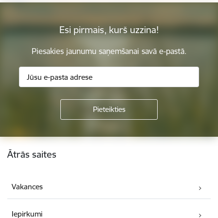
Esi pirmais, kurš uzzina!
Piesakies jaunumu saņemšanai savā e-pastā.
Kājene
Ātrās saites
Vakances
Iepirkumi