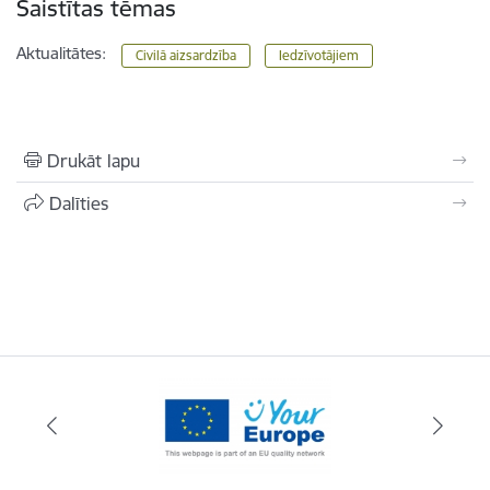
Saistītas tēmas
Aktualitātes:
Civilā aizsardzība
Iedzīvotājiem
Drukāt lapu
Dalīties