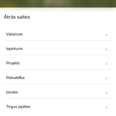
Kājene
Ātrās saites
Vakances
Iepirkumi
Projekti
Pašvaldība
Izsoles
Tirgus izpētes