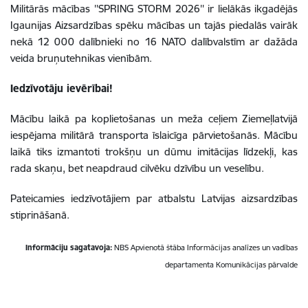
Militārās mācības ''SPRING STORM 2026'' ir lielākās ikgadējās
Igaunijas Aizsardzības spēku mācības un tajās piedalās vairāk
nekā 12 000 dalībnieki no 16 NATO dalībvalstīm ar dažāda
veida bruņutehnikas vienībām.
Iedzīvotāju ievērībai!
Mācību laikā pa koplietošanas un meža ceļiem Ziemeļlatvijā
iespējama militārā transporta īslaicīga pārvietošanās. Mācību
laikā tiks izmantoti trokšņu un dūmu imitācijas līdzekļi, kas
rada skaņu, bet neapdraud cilvēku dzīvību un veselību.
Pateicamies iedzīvotājiem par atbalstu Latvijas aizsardzības
stiprināšanā.
Informāciju sagatavoja:
NBS Apvienotā štāba
Informācijas analīzes un vadības
departamenta
Komunikācijas pārvalde