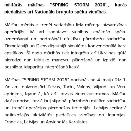
militārās mācības ''SPRING STORM 2026'', kurās
piedalīsies arī Nacionālo bruņoto spēku vienības.
Mācību mērķis ir trenēt sadarbību liela mēroga aizsardzības
operācijās, kā arī sagatavot vienības ienākošo spēku
uzņemšanai un nodrošināt efektīvu pārrobežu sadarbību
Ziemeļlatvijā un Dienvidigaunijā simulētos konvencionālā kara
apstākļos. Šī gada mācībās tiek integrēta arī Ukrainas gūtā
pieredze gan taktisko manevru plānošanā un izpildē, gan
bezpilota lidaparātu integrēšanā kaujā.
Mācības “SPRING STORM 2026” norisinās no 4. maija līdz 1.
jūnijam, galvenokārt Pelvas, Tartu, Valgas, Viljandi un Veru
apriņķos, Igaunijā, kā arī Latvijas ziemeļaustrumos. Mācību
daļēja norise Latvijā ļauj stiprināt pārrobežu militāro sadarbību
un trenēt operācijas pierobežas teritorijās. Latvijas teritorijā
notiekošajās aktivitātēs piedalīsies vienības no Igaunijas,
Francijas, Latvijas un Apvienotās Karalistes.