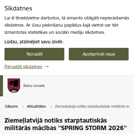
Pāriet uz lapas saturu
Sīkdatnes
Spied
lai meklētu
Enter
Lai šī tīmekļvietne darbotos, tā izmanto obligāti nepieciešamās
sīkdatnes. Ar Jūsu piekrišanu papildus šajā vietnē var tikt
izmantotas statistikas un sociālo mediju sīkdatnes.
Lūdzu, atzīmējiet savu izvēli:
Noraidīt
Apstiprināt visas
Pārvaldīt sīkdatnes
Sākums
Aktualitātes
Ziemeļlatvijā notiks starptautiskās militārās m
Ziemeļlatvijā notiks starptautiskās
militārās mācības ''SPRING STORM 2026''