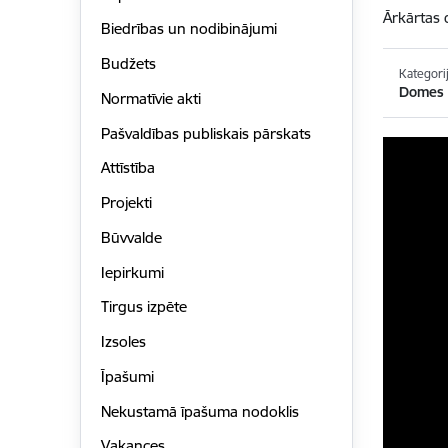
Ārkārtas
Biedrības un nodibinājumi
Budžets
Kategori
Domes s
Normatīvie akti
Pašvaldības publiskais pārskats
Attīstība
Projekti
Būvvalde
Iepirkumi
Tirgus izpēte
Izsoles
Īpašumi
Nekustamā īpašuma nodoklis
Vakances