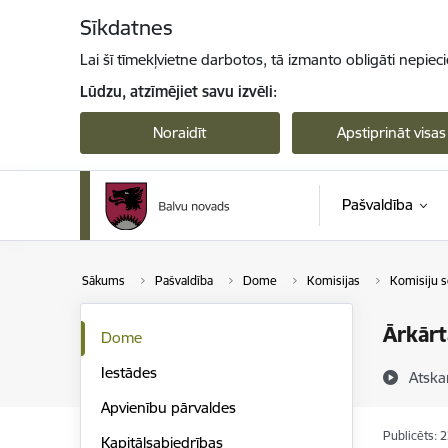
Pāriet uz lapas saturu
Sīkdatnes
Lai šī tīmekļvietne darbotos, tā izmanto obligāti nepiec
Lūdzu, atzīmējiet savu izvēli:
Noraidīt
Apstiprināt visas
Pašvaldība
Sākums
Pašvaldība
Dome
Komisijas
Komisiju s
Ārkārt
Dome
Iestādes
Atska
Apvienību pārvaldes
Publicēts: 
Kapitālsabiedrības