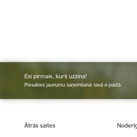
Esi pirmais, kurš uzzina!
Piesakies jaunumu saņemšanai savā e-pastā.
Kājene
Ātrās saites
Noderīg