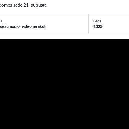
 domes sēde 21. augustā
ja
Gads
ēžu audio, video ieraksti
2025