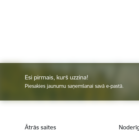
Esi pirmais, kurš uzzina!
Piesakies jaunumu saņemšanai savā e-pastā.
Kājene
Ātrās saites
Noderīg