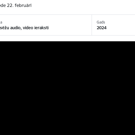
de 22. februārī
ja
Gads
ēžu audio, video ieraksti
2024