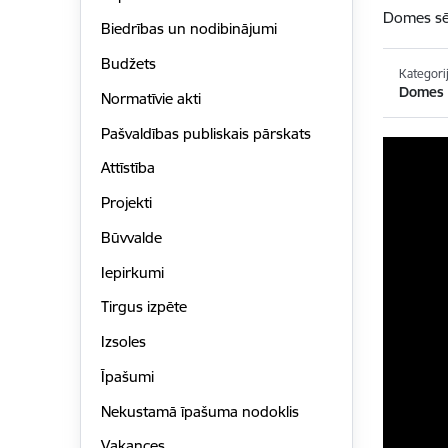
Domes sē
Biedrības un nodibinājumi
Budžets
Kategori
Domes s
Normatīvie akti
Pašvaldības publiskais pārskats
Attīstība
Projekti
Būvvalde
Iepirkumi
Tirgus izpēte
Izsoles
Īpašumi
Nekustamā īpašuma nodoklis
Vakances