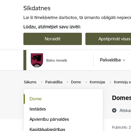
Pāriet uz lapas saturu
Sīkdatnes
Lai šī tīmekļvietne darbotos, tā izmanto obligāti nepiec
Lūdzu, atzīmējiet savu izvēli:
Noraidīt
Apstiprināt visas
Pašvaldība
Sākums
Pašvaldība
Dome
Komisijas
Komisiju s
Domes 
Dome
Iestādes
Atska
Apvienību pārvaldes
Publicēts: 
Kapitālsabiedrības