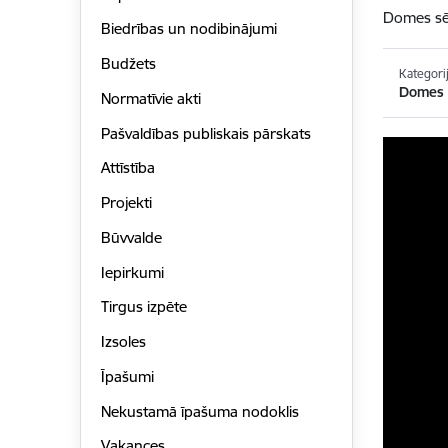
Domes sē
Biedrības un nodibinājumi
Budžets
Kategori
Domes s
Normatīvie akti
Pašvaldības publiskais pārskats
Attīstība
Projekti
Būvvalde
Iepirkumi
Tirgus izpēte
Izsoles
Īpašumi
Nekustamā īpašuma nodoklis
Vakances