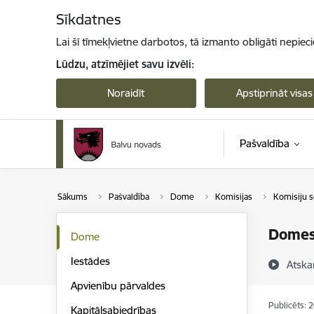
Pāriet uz lapas saturu
Sīkdatnes
Lai šī tīmekļvietne darbotos, tā izmanto obligāti nepiec
Lūdzu, atzīmējiet savu izvēli:
Noraidīt
Apstiprināt visas
Pašvaldība
Sākums
Pašvaldība
Dome
Komisijas
Komisiju s
Domes
Dome
Iestādes
Atska
Apvienību pārvaldes
Publicēts: 
Kapitālsabiedrības