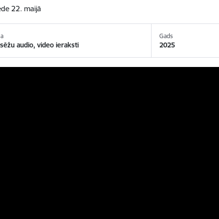
de 22. maijā
ja
Gads
ēžu audio, video ieraksti
2025