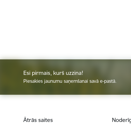
Esi pirmais, kurš uzzina!
Piesakies jaunumu saņemšanai savā e-pastā.
Kājene
Ātrās saites
Noderīg