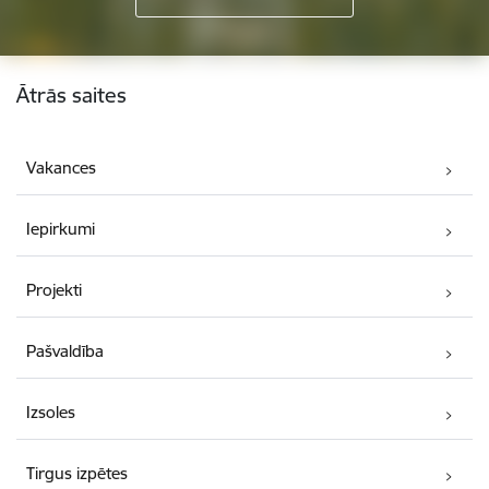
Kājene
Ātrās saites
Vakances
Iepirkumi
Projekti
Pašvaldība
Izsoles
Tirgus izpētes