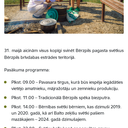
31. maijā aicinām visus kopīgi svinēt Bērzpils pagasta svētkus
Bērzpils brīvdabas estrādes teritorijā.
Pasākuma programma:
Plkst. 09.00 – Pavasara tirgus, kurā būs iespēja iegādāties
vietējo amatnieku, mājražotāju un zemnieku produkciju.
Plkst. 11.00 – Tradicionālā Bērzpils spēka biezputra.
Plkst. 14.00 – Bērnības svētki bērniem, kas dzimuši 2019.
un 2020. gadā, kā arī Balto zeķīšu svētki pašiem
mazākajiem – 2024. gadā dzimušajiem.