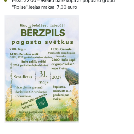
Plkst. 22.00 – Svētku balle kopā ar populāro grupu
''Rolise''.Ieejas maksa: 7,00 euro