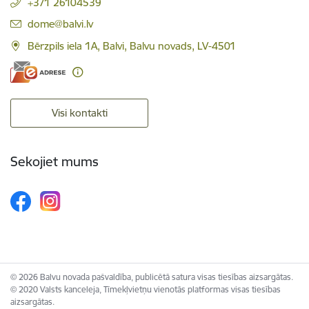
+371 26104539
E-pasts:
dome@balvi.lv
Bērzpils iela 1A, Balvi, Balvu novads, LV-4501
Visi kontakti
Sekojiet mums
© 2026 Balvu novada pašvaldība, publicētā satura visas tiesības aizsargātas.
© 2020 Valsts kanceleja, Tīmekļvietņu vienotās platformas visas tiesības
aizsargātas.