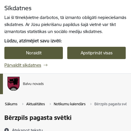
Pāriet uz lapas saturu
Sīkdatnes
Spied
lai meklētu
Enter
Lai šī tīmekļvietne darbotos, tā izmanto obligāti nepieciešamās
sīkdatnes. Ar Jūsu piekrišanu papildus šajā vietnē var tikt
izmantotas statistikas un sociālo mediju sīkdatnes.
Lūdzu, atzīmējiet savu izvēli:
Noraidīt
Apstiprināt visas
Pārvaldīt sīkdatnes
Sākums
Aktualitātes
Notikumu kalendārs
Bērzpils pagasta svētki
Bērzpils pagasta svētki
Atskaņot tekstu