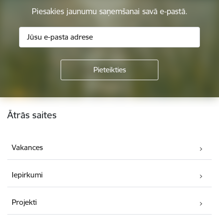
Piesakies jaunumu saņemšanai savā e-pastā.
Kājene
Ātrās saites
Vakances
Iepirkumi
Projekti