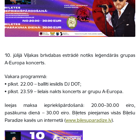
10. jūlijā Viļakas brīvdabas estrādē notiks leģendārās grupas
A-Europa koncerts.
Vakara programmā:
• plkst. 22.00 – ballīti iesildīs DJ DOT;
• plkst. 23.59 – lielais nakts koncerts ar grupu A-Europa.
Ieejas maksa iepriekšpārdošanā: 20.00–30.00 eiro,
pasākuma dienā – 30.00 eiro. Biļetes pieejamas visās Biļešu
Paradize kasēs un internetā (
www.bilesuparadize.lv
).