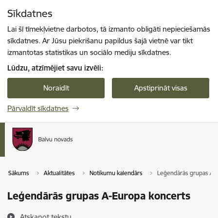
Pāriet uz lapas saturu
Sīkdatnes
Spied
lai meklētu
Enter
Lai šī tīmekļvietne darbotos, tā izmanto obligāti nepieciešamās
sīkdatnes. Ar Jūsu piekrišanu papildus šajā vietnē var tikt
izmantotas statistikas un sociālo mediju sīkdatnes.
Lūdzu, atzīmējiet savu izvēli:
Noraidīt
Apstiprināt visas
Pārvaldīt sīkdatnes
Sākums
Aktualitātes
Notikumu kalendārs
Leģendārās grupas A-
Leģendārās grupas A-Europa koncerts
Atskaņot tekstu