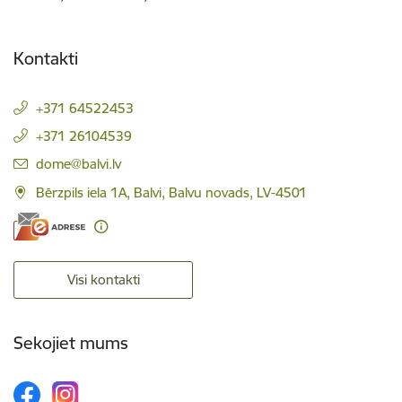
Kontakti
+371 64522453
+371 26104539
E-pasts:
dome@balvi.lv
Bērzpils iela 1A, Balvi, Balvu novads, LV-4501
Visi kontakti
Sekojiet mums