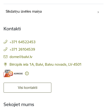
Sīkdatņu izvēles maiņa
Kontakti
+371 64522453
+371 26104539
E-pasts:
dome@balvi.lv
Bērzpils iela 1A, Balvi, Balvu novads, LV-4501
Visi kontakti
Sekojiet mums