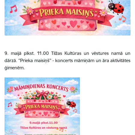
9. maijā plkst. 11.00 Tilžas Kultūras un vēstures namā un
dārzā. ''Prieka maisiņš'' - koncerts māmiņām un āra aktivitātes
ģimenēm.