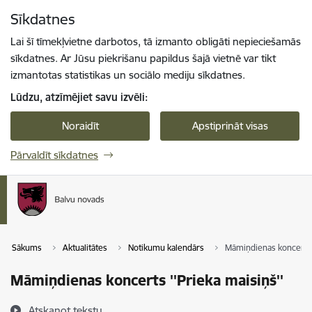
Pāriet uz lapas saturu
Sīkdatnes
Spied
lai meklētu
Enter
Lai šī tīmekļvietne darbotos, tā izmanto obligāti nepieciešamās
sīkdatnes. Ar Jūsu piekrišanu papildus šajā vietnē var tikt
izmantotas statistikas un sociālo mediju sīkdatnes.
Lūdzu, atzīmējiet savu izvēli:
Noraidīt
Apstiprināt visas
Pārvaldīt sīkdatnes
Sākums
Aktualitātes
Notikumu kalendārs
Māmiņdienas koncerts '
Māmiņdienas koncerts ''Prieka maisiņš''
Atskaņot tekstu