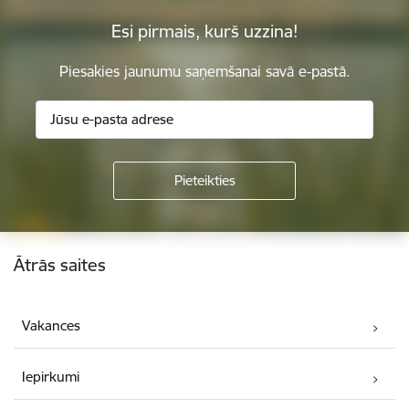
Esi pirmais, kurš uzzina!
Piesakies jaunumu saņemšanai savā e-pastā.
Kājene
Ātrās saites
Vakances
Iepirkumi