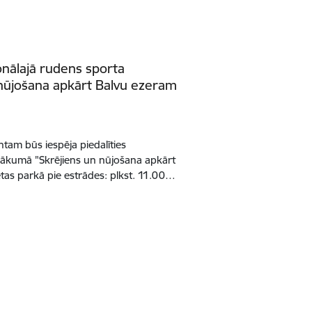
ionālajā rudens sporta
nūjošana apkārt Balvu ezeram
ntam būs iespēja piedalīties
asākumā "Skrējiens un nūjošana apkārt
ētas parkā pie estrādes: plkst. 11.00…