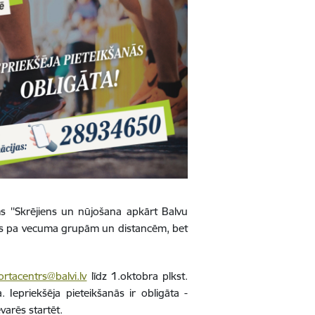
ms ''Skrējiens un nūjošana apkārt Balvu
arts pa vecuma grupām un distancēm, bet
ortacentrs@balvi.lv
līdz 1.oktobra plkst.
Iepriekšēja pieteikšanās ir obligāta -
evarēs startēt.