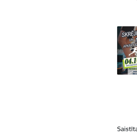
Saistī