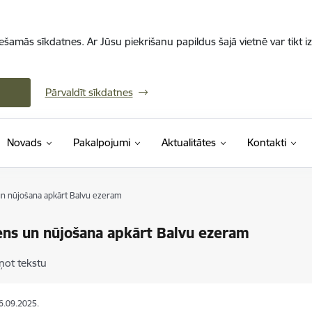
iešamās sīkdatnes. Ar Jūsu piekrišanu papildus šajā vietnē var tikt i
Pārvaldīt sīkdatnes
Novads
Pakalpojumi
Aktualitātes
Kontakti
un nūjošana apkārt Balvu ezeram
ens un nūjošana apkārt Balvu ezeram
ņot tekstu
16.09.2025.