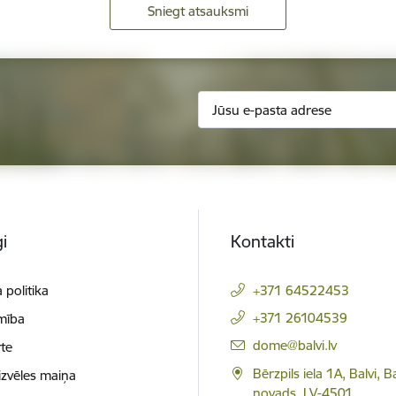
Sniegt atsauksmi
i
Kontakti
 politika
+371 64522453
+371 26104539
mība
E-pasts:
dome@balvi.lv
te
Bērzpils iela 1A, Balvi, B
izvēles maiņa
novads, LV-4501