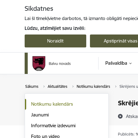
Pāriet uz lapas saturu
Sīkdatnes
Lai šī tīmekļvietne darbotos, tā izmanto obligāti nepiec
Lūdzu, atzīmējiet savu izvēli:
Noraidīt
Apstiprināt visas
Pašvaldība
Sākums
Aktualitātes
Notikumu kalendārs
Skrējiens 
Skrēji
Notikumu kalendārs
Jaunumi
Atska
Informatīvie izdevumi
Publicēts: 
Foto un video