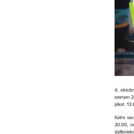
4. oktobr
ezeram 20
plkst. 13
Katrs sac
20.00, no
dalībnieki