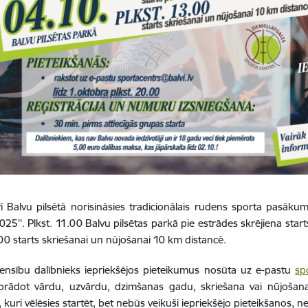
ī Balvu pilsētā norisināsies tradicionālais rudens sporta pasāku
25''. Plkst. 11.00 Balvu pilsētas parkā pie estrādes skrējiena st
.00 starts skriešanai un nūjošanai 10 km distancē.
ensību dalībnieks iepriekšējos pieteikumus nosūta uz e-pastu
sp
rādot vārdu, uzvārdu, dzimšanas gadu, skriešana vai nūjošana. 
, kuri vēlēsies startēt, bet nebūs veikuši iepriekšējo pieteikšanos, n