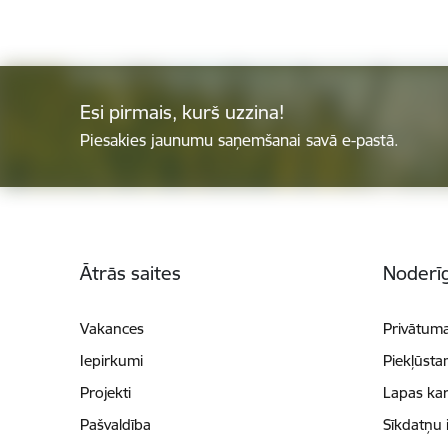
Esi pirmais, kurš uzzina!
Piesakies jaunumu saņemšanai savā e-pastā.
Kājene
Ātrās saites
Noderīg
Vakances
Privātuma
Iepirkumi
Piekļūsta
Projekti
Lapas kar
Pašvaldība
Sīkdatņu 