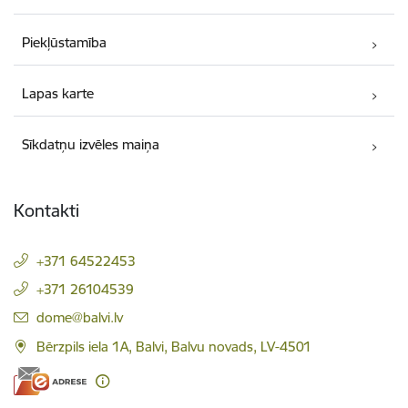
Piekļūstamība
Lapas karte
Sīkdatņu izvēles maiņa
Kontakti
+371 64522453
+371 26104539
E-pasts:
dome@balvi.lv
Bērzpils iela 1A, Balvi, Balvu novads, LV-4501