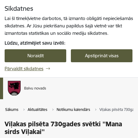
Pāriet uz lapas saturu
Sīkdatnes
Spied
lai meklētu
Enter
Lai šī tīmekļvietne darbotos, tā izmanto obligāti nepieciešamās
sīkdatnes. Ar Jūsu piekrišanu papildus šajā vietnē var tikt
izmantotas statistikas un sociālo mediju sīkdatnes.
Lūdzu, atzīmējiet savu izvēli:
Noraidīt
Apstiprināt visas
Pārvaldīt sīkdatnes
Sākums
Aktualitātes
Notikumu kalendārs
Viļakas pilsēta 730gades
Viļakas pilsēta 730gades svētki ''Mana
sirds Viļakai''