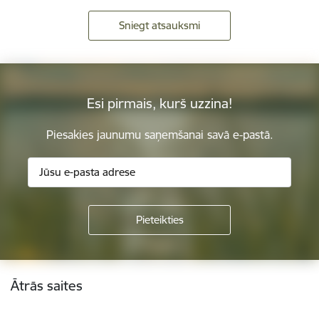
Sniegt atsauksmi
Esi pirmais, kurš uzzina!
Piesakies jaunumu saņemšanai savā e-pastā.
Kājene
Ātrās saites