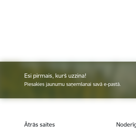
Esi pirmais, kurš uzzina!
Piesakies jaunumu saņemšanai savā e-pastā.
Kājene
Ātrās saites
Noderīg