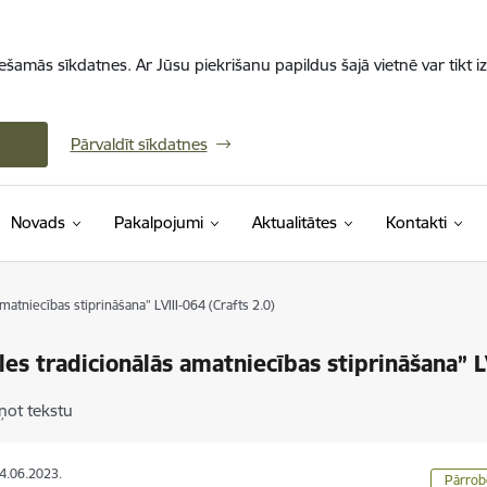
iešamās sīkdatnes. Ar Jūsu piekrišanu papildus šajā vietnē var tikt i
Pārvaldīt sīkdatnes
Novads
Pakalpojumi
Aktualitātes
Kontakti
matniecības stiprināšana” LVIII-064 (Crafts 2.0)
les tradicionālās amatniecības stiprināšana” L
ņot tekstu
04.06.2023.
Pārrob