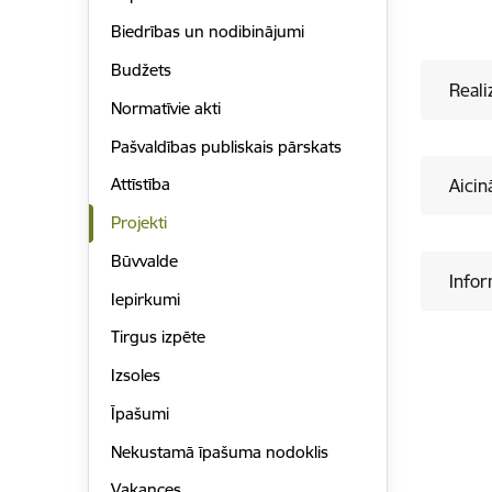
Biedrības un nodibinājumi
Budžets
Reali
Normatīvie akti
Pašvaldības publiskais pārskats
Attīstība
Aicin
Projekti
Būvvalde
Infor
Iepirkumi
Tirgus izpēte
Izsoles
Īpašumi
Nekustamā īpašuma nodoklis
Vakances