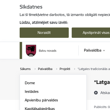
Pāriet uz lapas saturu
Sīkdatnes
Lai šī tīmekļvietne darbotos, tā izmanto obligāti nepiec
Lūdzu, atzīmējiet savu izvēli:
Noraidīt
Apstiprināt visas
Pašvaldība
Sākums
Pašvaldība
Projekti
“Latgales tradicionālās a
“Latga
Dome
Iestādes
Atska
Apvienību pārvaldes
Publicēts: 
Kapitālsabiedrības