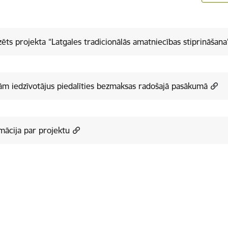
zēts projekta “Latgales tradicionālās amatniecības stiprināšan
ām iedzīvotājus piedalīties bezmaksas radošajā pasākumā
mācija par projektu