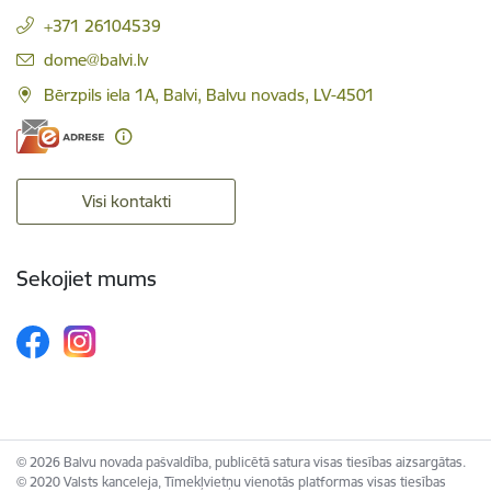
+371 26104539
E-pasts:
dome@balvi.lv
Bērzpils iela 1A, Balvi, Balvu novads, LV-4501
Visi kontakti
Sekojiet mums
© 2026 Balvu novada pašvaldība, publicētā satura visas tiesības aizsargātas.
© 2020 Valsts kanceleja, Tīmekļvietņu vienotās platformas visas tiesības