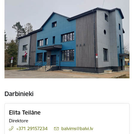
Darbinieki
Elita Teilāne
Direktore
+371 29157234
E-pasts:
balvims@balvi.lv