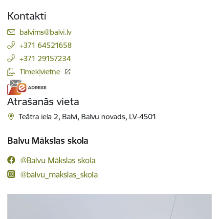
Kontakti
E-pasts:
balvims@balvi.lv
+371 64521658
+371 29157234
Tīmekļvietne
Atrašanās vieta
Teātra iela 2, Balvi, Balvu novads, LV-4501
Balvu Mākslas skola
@Balvu Mākslas skola
@balvu_makslas_skola