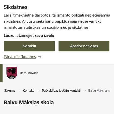
Pāriet uz lapas saturu
Sīkdatnes
Spied
lai meklētu
Enter
Lai šī tīmekļvietne darbotos, tā izmanto obligāti nepieciešamās
sīkdatnes. Ar Jūsu piekrišanu papildus šajā vietnē var tikt
izmantotas statistikas un sociālo mediju sīkdatnes.
Lūdzu, atzīmējiet savu izvēli:
Noraidīt
Apstiprināt visas
Pārvaldīt sīkdatnes
Sākums
Kontakti
Pašvaldības iestāžu kontakti
Balvu Mākslas sko
Balvu Mākslas skola