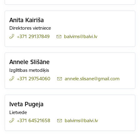
Anita Kairiša
Direktores vietniece
+371 29137849
E-pasts:
balvims@balvi.lv
Annele Slišāne
Izglītības metodiķis
+371 29754060
E-pasts:
annele.slisane@gmail.com
Iveta Pugeja
Lietvede
+371 64521658
E-pasts:
balvims@balvi.lv