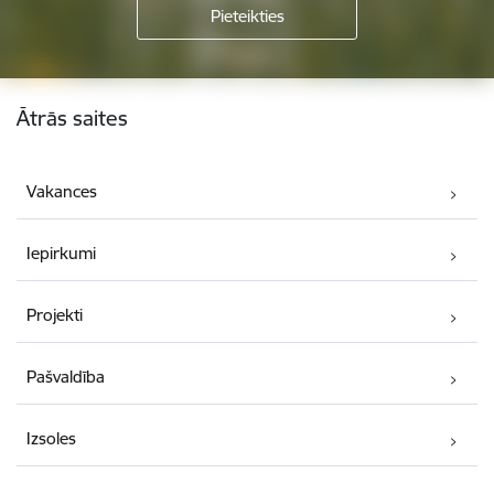
Kājene
Ātrās saites
Vakances
Iepirkumi
Projekti
Pašvaldība
Izsoles