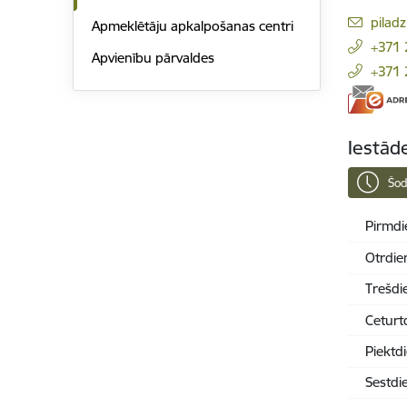
E-pas
piladz
Apmeklētāju apkalpošanas centri
+371
Apvienību pārvaldes
+371
Iestād
Šod
Pirmdi
Otrdie
Trešdi
Ceturt
Piektd
Sestdi