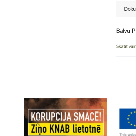
Doku
Balvu PI
Skatīt vai