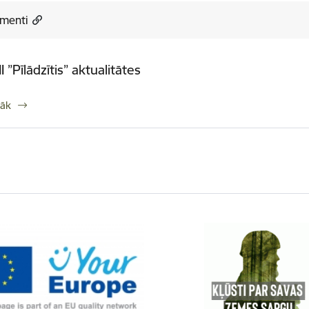
menti
I ”Pīlādzītis” aktualitātes
rāk