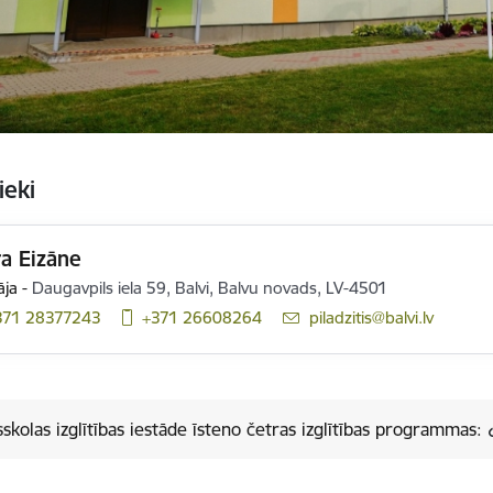
ieki
a Eizāne
āja
-
Daugavpils iela 59, Balvi, Balvu novads, LV-4501
371 28377243
+371 26608264
E-pasts:
piladzitis@balvi.lv
skolas izglītības iestāde īsteno četras izglītības programmas: