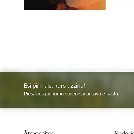
Esi pirmais, kurš uzzina!
Piesakies jaunumu saņemšanai savā e-pastā.
Kājene
Ātrās saites
Noderīg