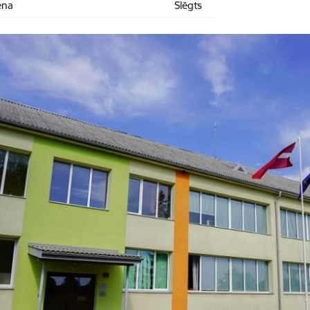
ena
Slēgts