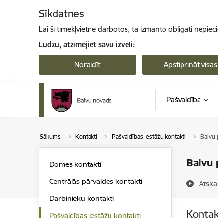
Pāriet uz lapas saturu
Sīkdatnes
Lai šī tīmekļvietne darbotos, tā izmanto obligāti nepiec
Lūdzu, atzīmējiet savu izvēli:
Noraidīt
Apstiprināt visas
Pašvaldība
Sākums
Kontakti
Pašvaldības iestāžu kontakti
Balvu p
Balvu p
Domes kontakti
Centrālās pārvaldes kontakti
Atska
Darbinieku kontakti
Kontak
Pašvaldības iestāžu kontakti