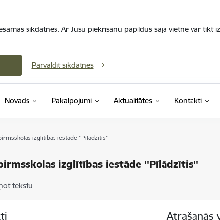
iešamās sīkdatnes. Ar Jūsu piekrišanu papildus šajā vietnē var tikt i
Pārvaldīt sīkdatnes
Novads
Pakalpojumi
Aktualitātes
Kontakti
irmsskolas izglītības iestāde ''Pīlādzītis''
irmsskolas izglītības iestāde ''Pīlādzītis''
ņot tekstu
ti
Atrašanās 