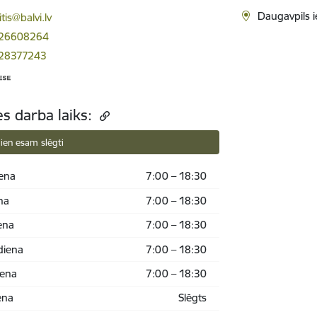
ts:
Daugavpils i
itis@balvi.lv
 26608264
 28377243
es darba laiks:
ien esam slēgti
ena
7:00 – 18:30
na
7:00 – 18:30
ena
7:00 – 18:30
diena
7:00 – 18:30
iena
7:00 – 18:30
ena
Slēgts