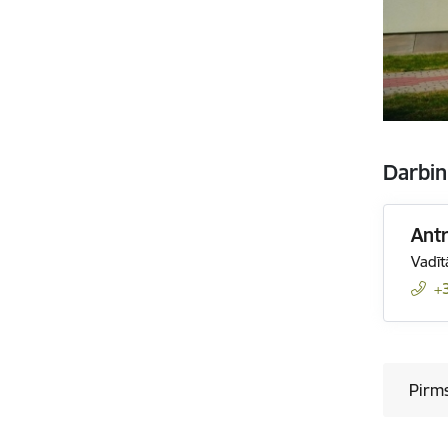
Darbin
Antr
Vadīt
+
Pirms