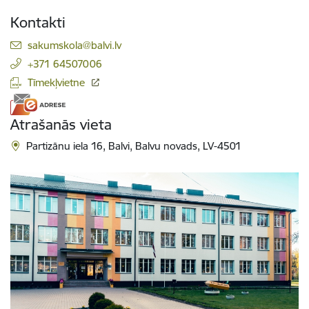
Kontakti
E-pasts:
sakumskola@balvi.lv
+371 64507006
Tīmekļvietne
Atrašanās vieta
Partizānu iela 16, Balvi, Balvu novads, LV-4501