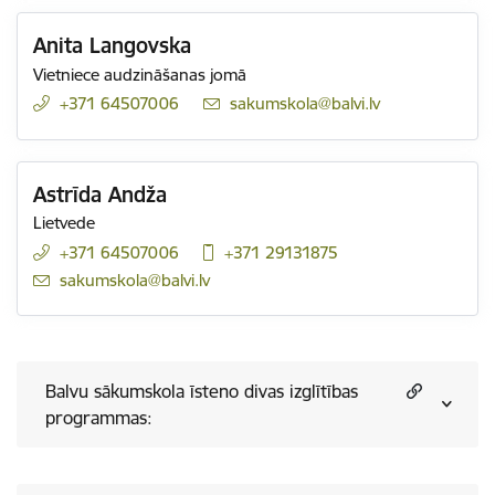
Anita Langovska
Vietniece audzināšanas jomā
+371 64507006
E-pasts:
sakumskola@balvi.lv
Astrīda Andža
Lietvede
+371 64507006
+371 29131875
E-pasts:
sakumskola@balvi.lv
Balvu sākumskola īsteno divas izglītības
programmas: