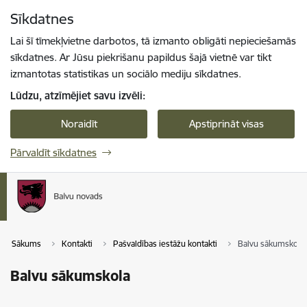
Pāriet uz lapas saturu
Sīkdatnes
Spied
lai meklētu
Enter
Lai šī tīmekļvietne darbotos, tā izmanto obligāti nepieciešamās
sīkdatnes. Ar Jūsu piekrišanu papildus šajā vietnē var tikt
izmantotas statistikas un sociālo mediju sīkdatnes.
Lūdzu, atzīmējiet savu izvēli:
Noraidīt
Apstiprināt visas
Pārvaldīt sīkdatnes
Sākums
Kontakti
Pašvaldības iestāžu kontakti
Balvu sākumskola
Balvu sākumskola