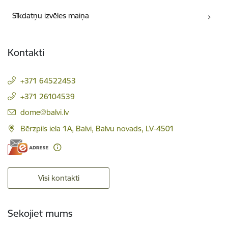
Sīkdatņu izvēles maiņa
Kontakti
+371 64522453
+371 26104539
E-pasts:
dome@balvi.lv
Bērzpils iela 1A, Balvi, Balvu novads, LV-4501
Visi kontakti
Sekojiet mums