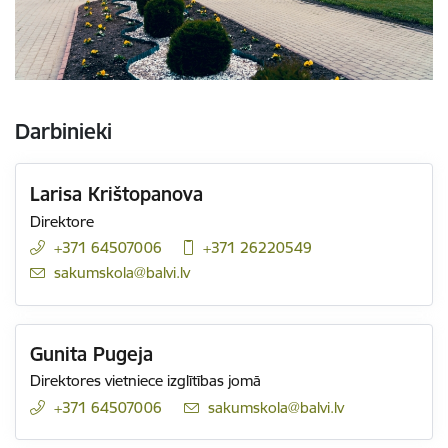
Darbinieki
Larisa Krištopanova
Direktore
+371 64507006
+371 26220549
E-pasts:
sakumskola@balvi.lv
Gunita Pugeja
Direktores vietniece izglītības jomā
+371 64507006
E-pasts:
sakumskola@balvi.lv