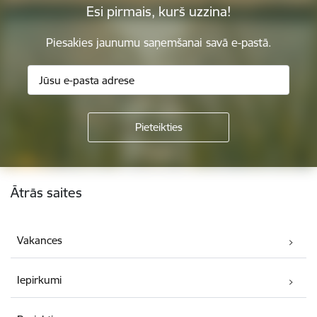
Esi pirmais, kurš uzzina!
Piesakies jaunumu saņemšanai savā e-pastā.
Kājene
Ātrās saites
Vakances
Iepirkumi