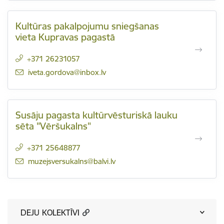
Kultūras pakalpojumu sniegšanas
vieta Kupravas pagastā
+371 26231057
E-pasts:
iveta.gordova@inbox.lv
Susāju pagasta kultūrvēsturiskā lauku
sēta "Vēršukalns"
+371 25648877
E-pasts:
muzejsversukalns@balvi.lv
DEJU KOLEKTĪVI