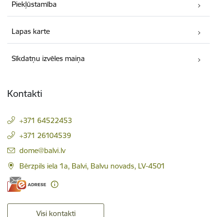
Piekļūstamība
Lapas karte
Sīkdatņu izvēles maiņa
Kontakti
+371 64522453
+371 26104539
E-pasts:
dome@balvi.lv
Bērzpils iela 1a, Balvi, Balvu novads, LV-4501
Visi kontakti