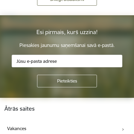
Esi pirmais, kurš uzzina!
Piesakies jaunumu saņemšanai savā e-pastā.
Kājene
Ātrās saites
Vakances