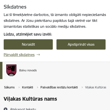
Pāriet uz lapas saturu
Sīkdatnes
Spied
lai meklētu
Enter
Lai šī tīmekļvietne darbotos, tā izmanto obligāti nepieciešamās
sīkdatnes. Ar Jūsu piekrišanu papildus šajā vietnē var tikt
izmantotas statistikas un sociālo mediju sīkdatnes.
Lūdzu, atzīmējiet savu izvēli:
Noraidīt
Apstiprināt visas
Pārvaldīt sīkdatnes
Sākums
Kontakti
Pašvaldības iestāžu kontakti
Viļakas Kultūras 
Viļakas Kultūras nams
Atskaņot tekstu