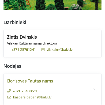
Darbinieki
Zintis Dvinskis
Viļakas Kultūras nama direktors
+371 25761241
E-pasts:
vilakakn@balvi.lv
Nodaļas
Borisovas Tautas nams
+371 25438511
E-pasts:
kaspars.babans@balvi.lv