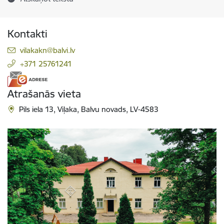
Kontakti
E-pasts:
vilakakn@balvi.lv
+371 25761241
Atrašanās vieta
Pils iela 13, Viļaka, Balvu novads, LV-4583