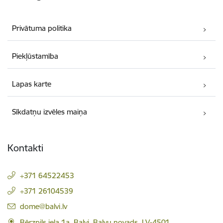
Privātuma politika
Piekļūstamība
Lapas karte
Sīkdatņu izvēles maiņa
Kontakti
+371 64522453
+371 26104539
E-pasts:
dome@balvi.lv
Bērzpils iela 1a, Balvi, Balvu novads, LV-4501