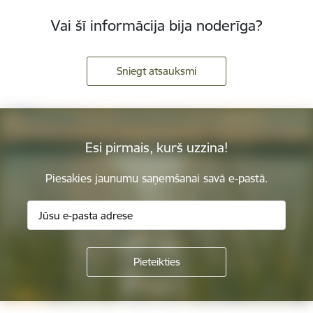
Vai šī informācija bija noderīga?
Sniegt atsauksmi
Esi pirmais, kurš uzzina!
Piesakies jaunumu saņemšanai savā e-pastā.
Kājene