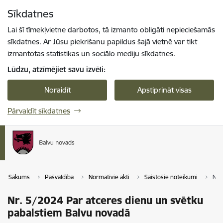
Pāriet uz lapas saturu
Sīkdatnes
Spied
lai meklētu
Enter
Lai šī tīmekļvietne darbotos, tā izmanto obligāti nepieciešamās
sīkdatnes. Ar Jūsu piekrišanu papildus šajā vietnē var tikt
izmantotas statistikas un sociālo mediju sīkdatnes.
Lūdzu, atzīmējiet savu izvēli:
Noraidīt
Apstiprināt visas
Pārvaldīt sīkdatnes
Sākums
Pašvaldība
Normatīvie akti
Saistošie noteikumi
Nr.
Nr. 5/2024 Par atceres dienu un svētku
pabalstiem Balvu novadā