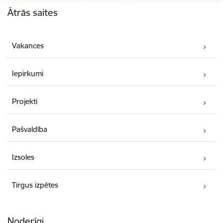
Kājene
Ātrās saites
Vakances
Iepirkumi
Projekti
Pašvaldība
Izsoles
Tirgus izpētes
Noderīgi