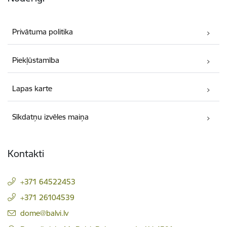
Privātuma politika
Piekļūstamība
Lapas karte
Sīkdatņu izvēles maiņa
Kontakti
+371 64522453
+371 26104539
E-pasts:
dome@balvi.lv