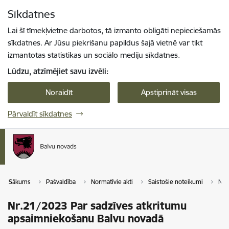
Pāriet uz lapas saturu
Sīkdatnes
Spied
lai meklētu
Enter
Lai šī tīmekļvietne darbotos, tā izmanto obligāti nepieciešamās
sīkdatnes. Ar Jūsu piekrišanu papildus šajā vietnē var tikt
izmantotas statistikas un sociālo mediju sīkdatnes.
Lūdzu, atzīmējiet savu izvēli:
Noraidīt
Apstiprināt visas
Pārvaldīt sīkdatnes
Sākums
Pašvaldība
Normatīvie akti
Saistošie noteikumi
Nr.
Nr.21/2023 Par sadzīves atkritumu
apsaimniekošanu Balvu novadā