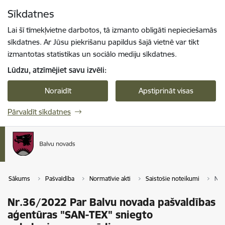
Pāriet uz lapas saturu
Sīkdatnes
Spied
lai meklētu
Enter
Lai šī tīmekļvietne darbotos, tā izmanto obligāti nepieciešamās
sīkdatnes. Ar Jūsu piekrišanu papildus šajā vietnē var tikt
izmantotas statistikas un sociālo mediju sīkdatnes.
Lūdzu, atzīmējiet savu izvēli:
Noraidīt
Apstiprināt visas
Pārvaldīt sīkdatnes
Sākums
Pašvaldība
Normatīvie akti
Saistošie noteikumi
Nr.
Nr.36/2022 Par Balvu novada pašvaldības
aģentūras "SAN-TEX" sniegto