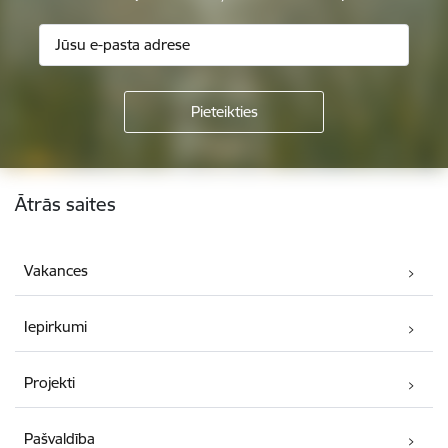
Kājene
Ātrās saites
Vakances
Iepirkumi
Projekti
Pašvaldība