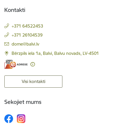
Kontakti
+371 64522453
+371 26104539
E-pasts:
dome@balvi.lv
Bērzpils iela 1a, Balvi, Balvu novads, LV-4501
Visi kontakti
Sekojiet mums