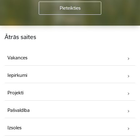
Kājene
Ātrās saites
Vakances
Iepirkumi
Projekti
Pašvaldība
Izsoles