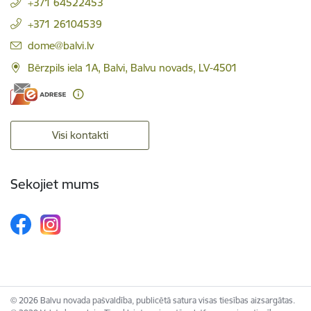
+371 64522453
+371 26104539
E-pasts:
dome@balvi.lv
Bērzpils iela 1A, Balvi, Balvu novads, LV-4501
Visi kontakti
Sekojiet mums
© 2026 Balvu novada pašvaldība, publicētā satura visas tiesības aizsargātas.