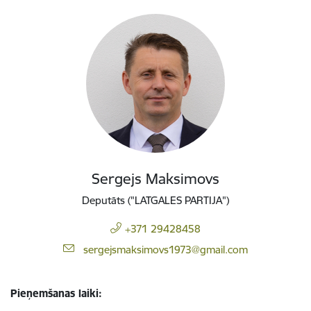
Sergejs Maksimovs
Deputāts ("LATGALES PARTIJA")
+371 29428458
E-pasts:
sergejsmaksimovs1973@gmail.com
Pieņemšanas laiki: