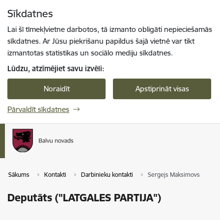
Pāriet uz lapas saturu
Sīkdatnes
Spied
lai meklētu
Enter
Lai šī tīmekļvietne darbotos, tā izmanto obligāti nepieciešamās
sīkdatnes. Ar Jūsu piekrišanu papildus šajā vietnē var tikt
izmantotas statistikas un sociālo mediju sīkdatnes.
Lūdzu, atzīmējiet savu izvēli:
Noraidīt
Apstiprināt visas
Pārvaldīt sīkdatnes
Sākums
Kontakti
Darbinieku kontakti
Sergejs Maksimovs
Deputāts ("LATGALES PARTIJA")