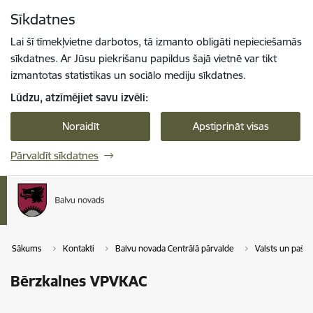
Pāriet uz lapas saturu
Sīkdatnes
Spied
lai meklētu
Enter
Lai šī tīmekļvietne darbotos, tā izmanto obligāti nepieciešamās
sīkdatnes. Ar Jūsu piekrišanu papildus šajā vietnē var tikt
izmantotas statistikas un sociālo mediju sīkdatnes.
Lūdzu, atzīmējiet savu izvēli:
Noraidīt
Apstiprināt visas
Pārvaldīt sīkdatnes
Sākums
Kontakti
Balvu novada Centrālā pārvalde
Valsts un pašva
Bērzkalnes VPVKAC