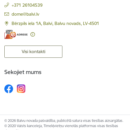
+371 26104539
E-pasts:
dome@balvi.lv
Bērzpils iela 1A, Balvi, Balvu novads, LV-4501
Visi kontakti
Sekojiet mums
© 2026 Balvu novada pašvaldība, publicētā satura visas tiesības aizsargātas.
© 2020 Valsts kanceleja, Tīmekļvietņu vienotās platformas visas tiesības