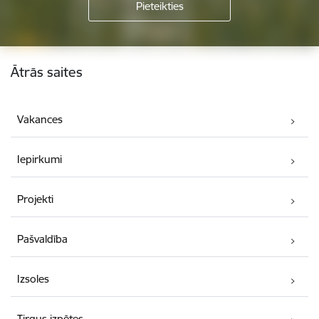
Kājene
Ātrās saites
Vakances
Iepirkumi
Projekti
Pašvaldība
Izsoles
Tirgus izpētes