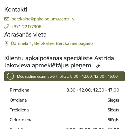
Kontakti
E-pasts:
berzkalne@pakalpojumucentri.lv
+371 22177306
Atrašanās vieta
Ūdru iela 1, Bērzkalne, Bērzkalnes pagasts
Klientu apkalpošanas speciāliste Astrīda
Jakovļeva apmeklētājus pieņem:
Mēs šodien esam atvērti plkst. 8.30 - 12.00, 12.30 - 16.00
Pirmdiena
8.30 - 12.00, 12.30 - 17.00
Otrdiena
Slēgts
Trešdiena
Slēgts
Ceturtdiena
Slēgts