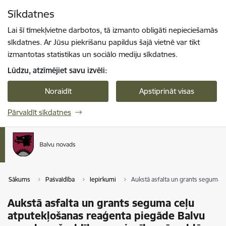
Pāriet uz lapas saturu
Sīkdatnes
Spied
lai meklētu
Enter
Lai šī tīmekļvietne darbotos, tā izmanto obligāti nepieciešamās
sīkdatnes. Ar Jūsu piekrišanu papildus šajā vietnē var tikt
izmantotas statistikas un sociālo mediju sīkdatnes.
Lūdzu, atzīmējiet savu izvēli:
Noraidīt
Apstiprināt visas
Pārvaldīt sīkdatnes
Sākums
Pašvaldība
Iepirkumi
Aukstā asfalta un grants seguma 
Aukstā asfalta un grants seguma ceļu
atputekļošanas reaģenta piegāde Balvu