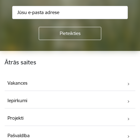
Kājene
Ātrās saites
Vakances
Iepirkumi
Projekti
Pašvaldība