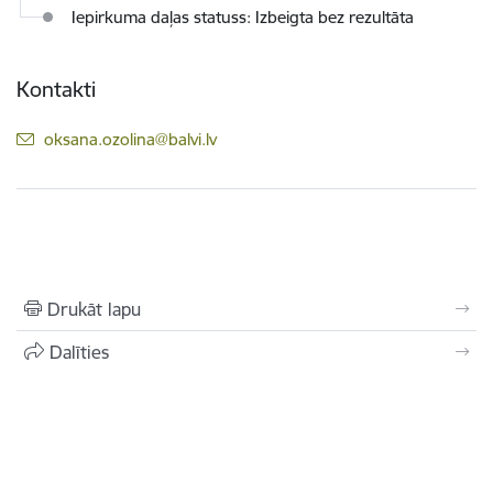
Iepirkuma daļas statuss: Izbeigta bez rezultāta
Kontakti
E-pasts:
oksana.ozolina@balvi.lv
Drukāt lapu
Dalīties