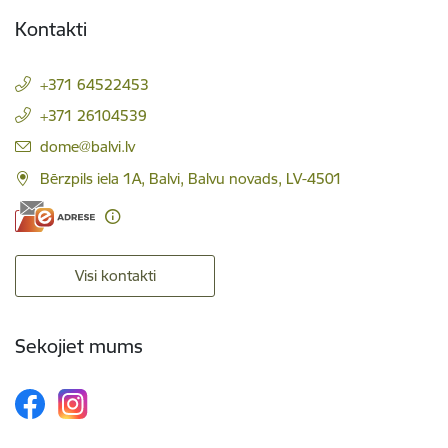
Kontakti
+371 64522453
+371 26104539
E-pasts:
dome@balvi.lv
Bērzpils iela 1A, Balvi, Balvu novads, LV-4501
Visi kontakti
Sekojiet mums