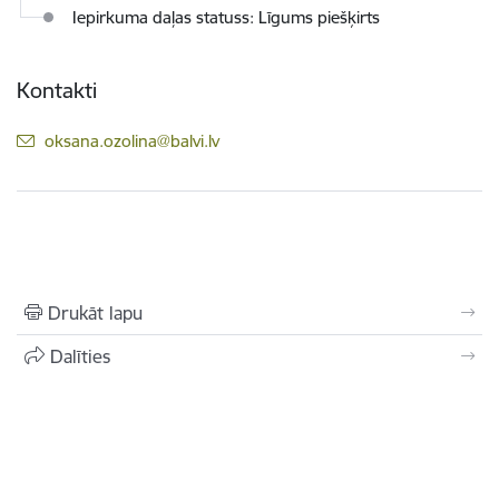
Iepirkuma daļas statuss: Līgums piešķirts
Kontakti
E-pasts:
oksana.ozolina@balvi.lv
Drukāt lapu
Dalīties