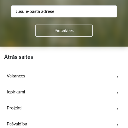
Kājene
Ātrās saites
Vakances
Iepirkumi
Projekti
Pašvaldība