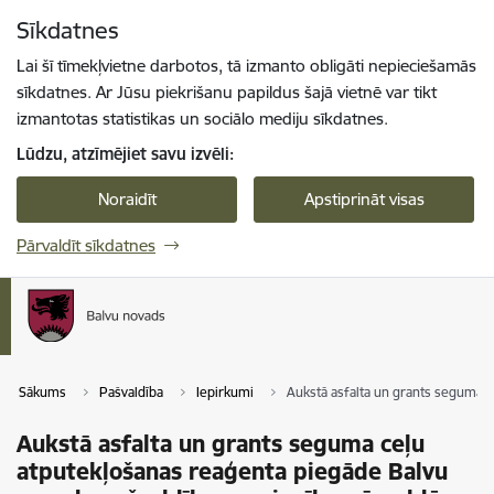
Pāriet uz lapas saturu
Sīkdatnes
Spied
lai meklētu
Enter
Lai šī tīmekļvietne darbotos, tā izmanto obligāti nepieciešamās
sīkdatnes. Ar Jūsu piekrišanu papildus šajā vietnē var tikt
izmantotas statistikas un sociālo mediju sīkdatnes.
Lūdzu, atzīmējiet savu izvēli:
Noraidīt
Apstiprināt visas
Pārvaldīt sīkdatnes
Sākums
Pašvaldība
Iepirkumi
Aukstā asfalta un grants seguma 
Aukstā asfalta un grants seguma ceļu
atputekļošanas reaģenta piegāde Balvu