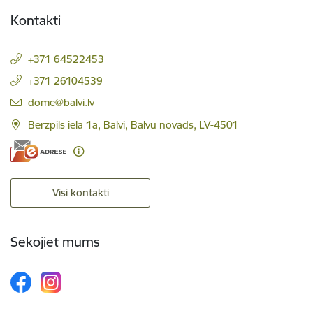
Kontakti
+371 64522453
+371 26104539
E-pasts:
dome@balvi.lv
Bērzpils iela 1a, Balvi, Balvu novads, LV-4501
Visi kontakti
Sekojiet mums