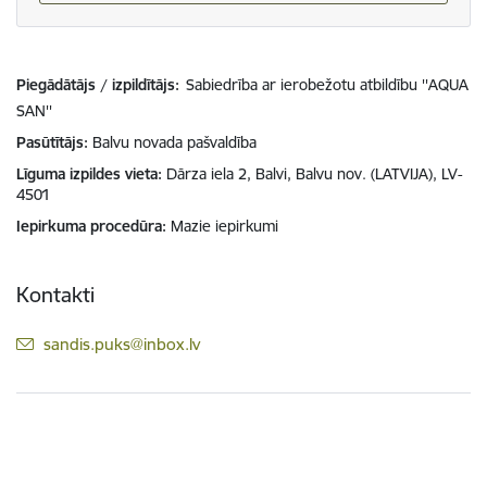
Piegādātājs / izpildītājs:
Sabiedrība ar ierobežotu atbildību ''AQUA
SAN''
Pasūtītājs
Balvu novada pašvaldība
Līguma izpildes vieta
Dārza iela 2, Balvi, Balvu nov. (LATVIJA), LV-
4501
Iepirkuma procedūra
Mazie iepirkumi
Kontakti
E-pasts:
sandis.puks@inbox.lv