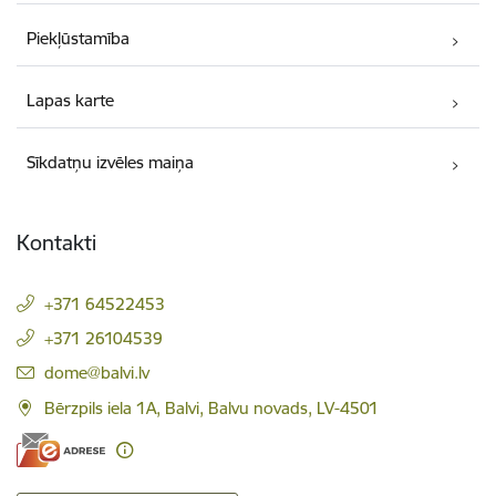
Piekļūstamība
Lapas karte
Sīkdatņu izvēles maiņa
Kontakti
+371 64522453
+371 26104539
E-pasts:
dome@balvi.lv
Bērzpils iela 1A, Balvi, Balvu novads, LV-4501