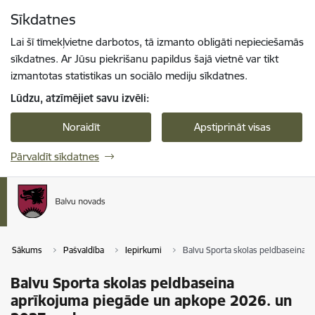
Pāriet uz lapas saturu
Sīkdatnes
Spied
lai meklētu
Enter
Lai šī tīmekļvietne darbotos, tā izmanto obligāti nepieciešamās
sīkdatnes. Ar Jūsu piekrišanu papildus šajā vietnē var tikt
izmantotas statistikas un sociālo mediju sīkdatnes.
Lūdzu, atzīmējiet savu izvēli:
Noraidīt
Apstiprināt visas
Pārvaldīt sīkdatnes
Sākums
Pašvaldība
Iepirkumi
Balvu Sporta skolas peldbaseina 
Balvu Sporta skolas peldbaseina
aprīkojuma piegāde un apkope 2026. un