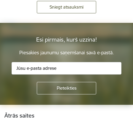
Sniegt atsauksmi
Esi pirmais, kurš uzzina!
Piesakies jaunumu saņemšanai savā e-pastā.
Kājene
Ātrās saites