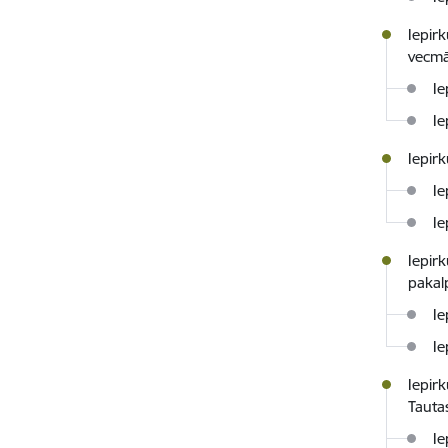
Iepir
vecm
Ie
Ie
Iepir
Ie
Ie
Iepir
pakal
Ie
Ie
Iepir
Taut
Ie