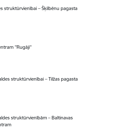
 struktūrvienībai – Šķilbēnu pagasta
tram ''Rugāji''
des struktūrvienībai – Tilžas pagasta
ldes struktūrvienībām – Baltinavas
ntram