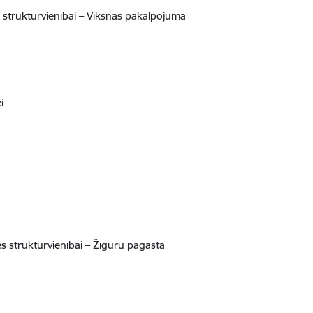
struktūrvienībai – Vīksnas pakalpojuma
i
 struktūrvienībai – Žīguru pagasta