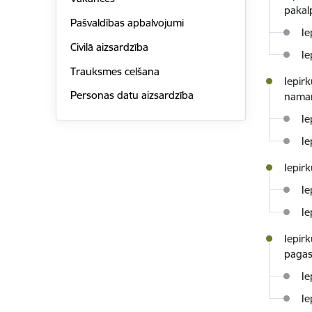
pakal
Pašvaldības apbalvojumi
Ie
Civilā aizsardzība
Ie
Trauksmes celšana
Iepir
Personas datu aizsardzība
nam
Ie
Ie
Iepir
Ie
Ie
Iepir
pagas
Ie
Ie