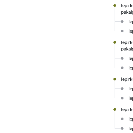
Iepir
pakal
Ie
Ie
Iepir
pakal
Ie
Ie
Iepir
Ie
Ie
Iepir
Ie
Ie