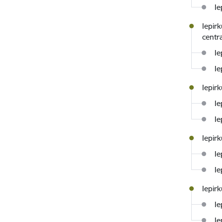
Ie
Iepir
centr
Ie
Ie
Iepir
Ie
Ie
Iepir
Ie
Ie
Iepir
Ie
Ie