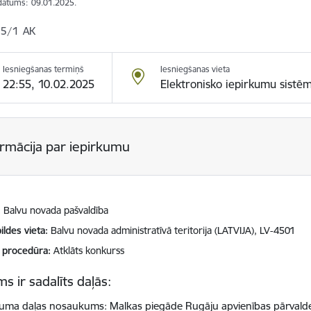
datums:
09.01.2025.
5/1 AK
Iesniegšanas termiņš
Iesniegšanas vieta
22:55, 10.02.2025
Elektronisko iepirkumu sistē
ormācija par iepirkumu
Balvu novada pašvaldība
ildes vieta
Balvu novada administratīvā teritorija (LATVIJA), LV-4501
 procedūra
Atklāts konkurss
s ir sadalīts daļās:
kuma daļas nosaukums: Malkas piegāde Rugāju apvienības pārvalde