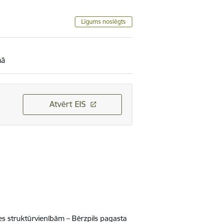
Līgums noslēgts
mā
Atvērt EIS
s struktūrvienībām – Bērzpils pagasta