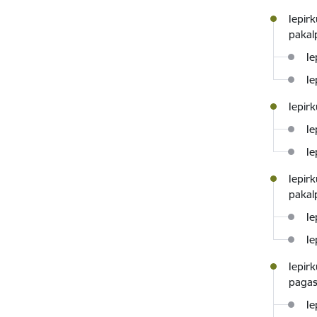
Iepir
pakal
Ie
Ie
Iepir
Ie
Ie
Iepir
pakal
Ie
Ie
Iepir
pagas
Ie