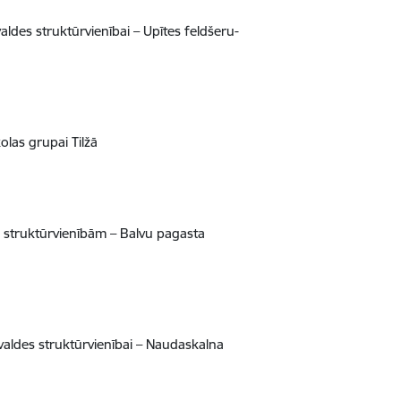
des struktūrvienībai – Upītes feldšeru-
las grupai Tilžā
 struktūrvienībām – Balvu pagasta
aldes struktūrvienībai – Naudaskalna