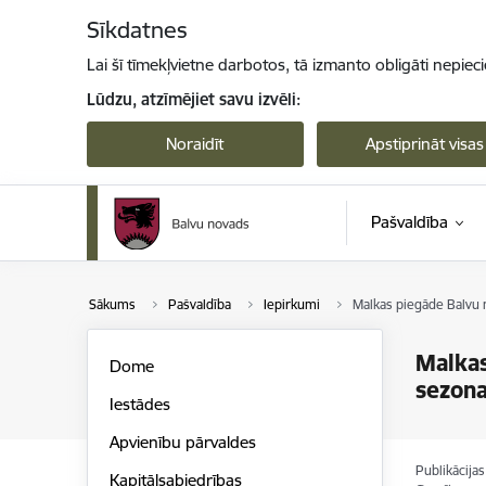
Pāriet uz lapas saturu
Sīkdatnes
Lai šī tīmekļvietne darbotos, tā izmanto obligāti nepiec
Lūdzu, atzīmējiet savu izvēli:
Noraidīt
Apstiprināt visas
Pašvaldība
Sākums
Pašvaldība
Iepirkumi
Malkas piegāde Balvu 
Malkas
Dome
sezona
Iestādes
Apvienību pārvaldes
Publikācija
Kapitālsabiedrības