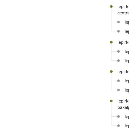
Iepir
cent
Ie
Ie
Iepir
Ie
Ie
Iepir
Ie
Ie
Iepir
pakal
Ie
Ie