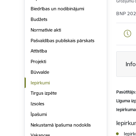
Grozījumu 
Biedrības un nodibinājumi
BNP 202
Budžets
Normatīvie akti
Pašvaldības publiskais pārskats
Attīstība
Projekti
Inf
Būvvalde
Iepirkumi
Pasūtītājs
Tirgus izpēte
Līguma izp
Izsoles
Iepirkuma
Īpašumi
Iepirkum
Nekustamā īpašuma nodoklis
Iepir
Vakances