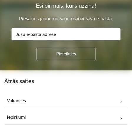
Esi pirmais, kurš uzzina!
Piesakies jaunumu saņemšanai savā e-pastā.
Kājene
Ātrās saites
Vakances
Iepirkumi