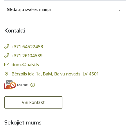
Sīkdatņu izvēles maiņa
Kontakti
+371 64522453
+371 26104539
E-pasts:
dome@balvi.lv
Bērzpils iela 1a, Balvi, Balvu novads, LV-4501
Visi kontakti
Sekojiet mums