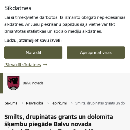
Pāriet uz lapas saturu
Sīkdatnes
Spied
lai meklētu
Enter
Lai šī tīmekļvietne darbotos, tā izmanto obligāti nepieciešamās
sīkdatnes. Ar Jūsu piekrišanu papildus šajā vietnē var tikt
izmantotas statistikas un sociālo mediju sīkdatnes.
Lūdzu, atzīmējiet savu izvēli:
Noraidīt
Apstiprināt visas
Pārvaldīt sīkdatnes
Sākums
Pašvaldība
Iepirkumi
Smilts, drupinātas grants un dol
Smilts, drupinātas grants un dolomīta
šķembu piegāde Balvu novada