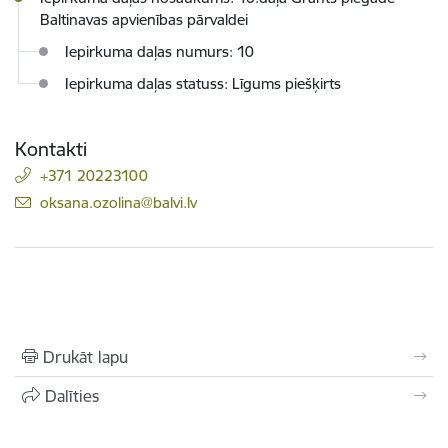
Baltinavas apvienības pārvaldei
Iepirkuma daļas numurs: 10
Iepirkuma daļas statuss: Līgums piešķirts
Kontakti
+371 20223100
E-pasts:
oksana.ozolina@balvi.lv
Drukāt lapu
Dalīties