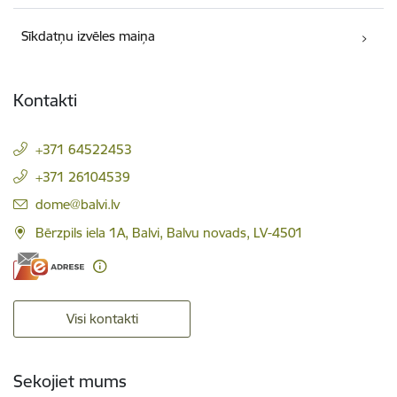
Sīkdatņu izvēles maiņa
Kontakti
+371 64522453
+371 26104539
E-pasts:
dome@balvi.lv
Bērzpils iela 1A, Balvi, Balvu novads, LV-4501
Visi kontakti
Sekojiet mums