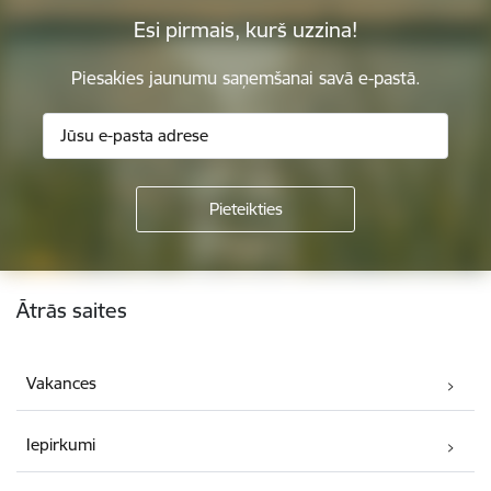
Esi pirmais, kurš uzzina!
Piesakies jaunumu saņemšanai savā e-pastā.
Kājene
Ātrās saites
Vakances
Iepirkumi