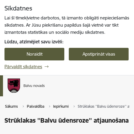
Pāriet uz lapas saturu
Sīkdatnes
Spied
lai meklētu
Enter
Lai šī tīmekļvietne darbotos, tā izmanto obligāti nepieciešamās
sīkdatnes. Ar Jūsu piekrišanu papildus šajā vietnē var tikt
izmantotas statistikas un sociālo mediju sīkdatnes.
Lūdzu, atzīmējiet savu izvēli:
Noraidīt
Apstiprināt visas
Pārvaldīt sīkdatnes
Sākums
Pašvaldība
Iepirkumi
Strūklakas ''Balvu ūdensroze'' atj
Strūklakas ''Balvu ūdensroze'' atjaunošana