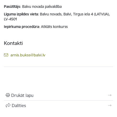
Pasūtītājs
Balvu novada pašvaldība
Līguma izpildes vieta
Balvu novads, Balvi, Tirgus iela 4 (LATVIJA),
LV-4501
Iepirkuma procedūra
Atklāts konkurss
Kontakti
E-pasts:
arnis.bukss@balvi.lv
Drukāt lapu
Dalīties