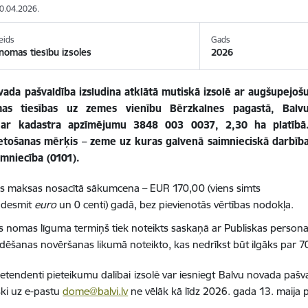
30.04.2026.
eids
Gads
omas tiesību izsoles
2026
vada pašvaldība izsludina atklātā mutiskā izsolē ar augšupejoš
mas tiesības uz zemes vienību Bērzkalnes pagastā, Balv
 ar kadastra apzīmējumu 3848 003 0037, 2,30 ha platībā
etošanas mērķis – zeme uz kuras galvenā saimnieciskā darbīb
imniecība (0101).
 maksas nosacītā sākumcena – EUR
170,00 (viens simts
ņdesmit
euro
un 0 centi)
gadā, bez pievienotās vērtības nodokļa.
 nomas līguma termiņš tiek noteikts saskaņā ar Publiskas persona
rdēšanas novēršanas likumā noteikto, kas nedrīkst būt ilgāks par 7
retendenti pieteikumu dalībai izsolē var iesniegt Balvu novada pašval
ski uz e-pastu
dome@balvi.lv
ne vēlāk kā līdz 2026. gada 13. maija p