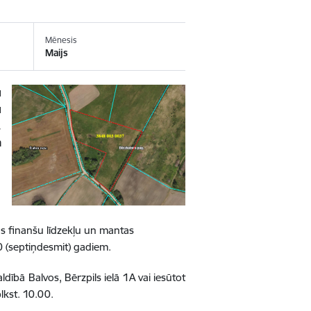
Mēnesis
Maijs
u
u
.
a
s finanšu līdzekļu un mantas
0 (septiņdesmit) gadiem.
dībā Balvos, Bērzpils ielā 1A vai iesūtot
lkst. 10.00.