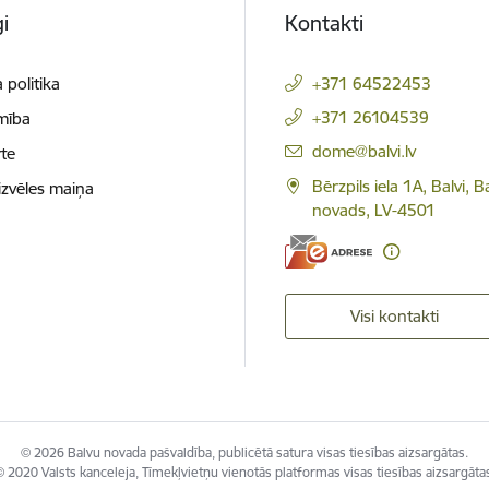
i
Kontakti
 politika
+371 64522453
+371 26104539
mība
E-pasts:
dome@balvi.lv
te
Bērzpils iela 1A, Balvi, B
izvēles maiņa
novads, LV-4501
Visi kontakti
© 2026 Balvu novada pašvaldība, publicētā satura visas tiesības aizsargātas.
 2020 Valsts kanceleja, Tīmekļvietņu vienotās platformas visas tiesības aizsargāta