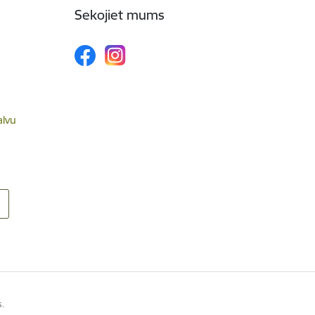
Sekojiet mums
alvu
s.