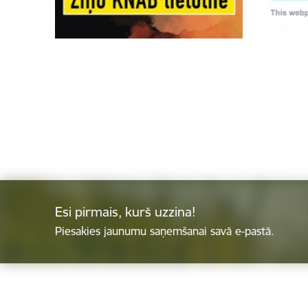
Esi pirmais, kurš uzzina!
Piesakies jaunumu saņemšanai savā e-pastā.
Kājene