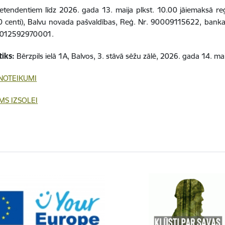
etendentiem līdz 2026. gada 13. maija plkst. 10.00 jāiemaksā re
0 centi), Balvu novada pašvaldības, Reģ. Nr. 90009115622, bankas
012592970001.
tiks:
Bērzpils ielā 1A, Balvos, 3. stāvā sēžu zālē, 2026. gada 14. mai
 NOTEIKUMI
MS IZSOLEI