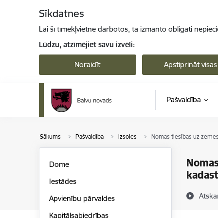
Pāriet uz lapas saturu
Sīkdatnes
Lai šī tīmekļvietne darbotos, tā izmanto obligāti nepiec
Lūdzu, atzīmējiet savu izvēli:
Noraidīt
Apstiprināt visas
Pašvaldība
Sākums
Pašvaldība
Izsoles
Nomas tiesības uz zemes 
Nomas 
Dome
kadast
Iestādes
Atska
Apvienību pārvaldes
Kapitālsabiedrības