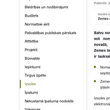
Publicēts: 
Biedrības un nodibinājumi
Izsoles v
Budžets
Zemes n
Normatīvie akti
Pašvaldības publiskais pārskats
Balvu no
soli no
Attīstība
novadā,
Projekti
Zemes li
ir lauksa
Būvvalde
Iepirkumi
Nomas
septi
Tirgus izpēte
Zemes
Izsoles
izšķē
Īpašumi
Izsoles p
Nekustamā īpašuma nodoklis
elektroni
Vakances