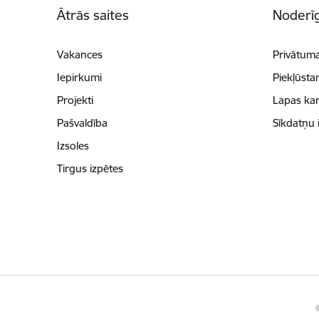
Ātrās saites
Noderīg
Vakances
Privātuma
Iepirkumi
Piekļūsta
Projekti
Lapas kar
Pašvaldība
Sīkdatņu 
Izsoles
Tirgus izpētes
©