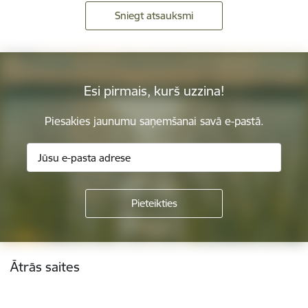
Sniegt atsauksmi
Esi pirmais, kurš uzzina!
Piesakies jaunumu saņemšanai savā e-pastā.
Kājene
Ātrās saites