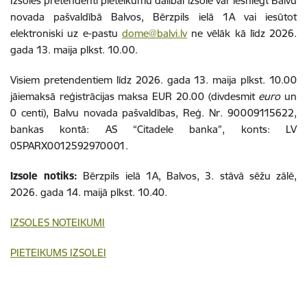
Izsoles pretendenti pieteikumu dalībai izsolē var iesniegt Balvu
novada pašvaldībā Balvos, Bērzpils ielā 1A vai iesūtot
elektroniski uz e-pastu
dome@balvi.lv
ne vēlāk kā līdz 2026.
gada 13. maija plkst. 10.00.
Visiem pretendentiem līdz 2026. gada 13. maija plkst. 10.00
jāiemaksā reģistrācijas maksa EUR 20.00 (divdesmit
euro
un
0 centi), Balvu novada pašvaldības, Reģ. Nr. 90009115622,
bankas kontā: AS “Citadele banka”, konts: LV
05PARX0012592970001.
Izsole notiks:
Bērzpils ielā 1A, Balvos, 3. stāvā sēžu zālē,
2026. gada 14. maijā plkst. 10.40.
IZSOLES NOTEIKUMI
PIETEIKUMS IZSOLEI