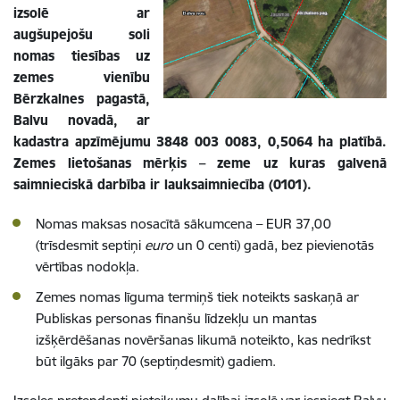
izsolē ar
augšupejošu soli
nomas tiesības uz
zemes vienību
Bērzkalnes pagastā,
Balvu novadā, ar
kadastra apzīmējumu 3848 003 0083, 0,5064 ha platībā.
Zemes lietošanas mērķis – zeme uz kuras galvenā
saimnieciskā darbība ir lauksaimniecība (0101).
Nomas maksas nosacītā sākumcena – EUR
37,00
(trīsdesmit septiņi
euro
un 0 centi)
gadā, bez pievienotās
vērtības nodokļa.
Zemes nomas līguma termiņš tiek noteikts saskaņā ar
Publiskas personas finanšu līdzekļu un mantas
izšķērdēšanas novēršanas likumā noteikto, kas nedrīkst
būt ilgāks par 70 (septiņdesmit) gadiem.