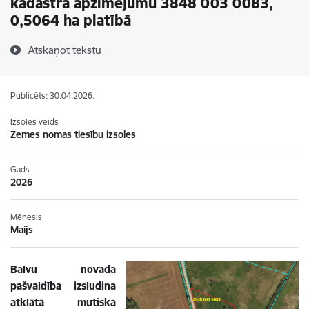
kadastra apzīmējumu 3848 003 0083,
0,5064 ha platībā
Atskaņot tekstu
Publicēts: 30.04.2026.
Izsoles veids
Zemes nomas tiesību izsoles
Gads
2026
Mēnesis
Maijs
Balvu novada
pašvaldība izsludina
atklātā mutiskā