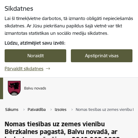
Pāriet uz lapas saturu
Sīkdatnes
Spied
lai meklētu
Enter
Lai šī tīmekļvietne darbotos, tā izmanto obligāti nepieciešamās
sīkdatnes. Ar Jūsu piekrišanu papildus šajā vietnē var tikt
izmantotas statistikas un sociālo mediju sīkdatnes.
Lūdzu, atzīmējiet savu izvēli:
Noraidīt
Apstiprināt visas
Pārvaldīt sīkdatnes
Sākums
Pašvaldība
Izsoles
Nomas tiesības uz zemes vienību Bēr
Nomas tiesības uz zemes vienību
Bērzkalnes pagastā, Balvu novadā, ar