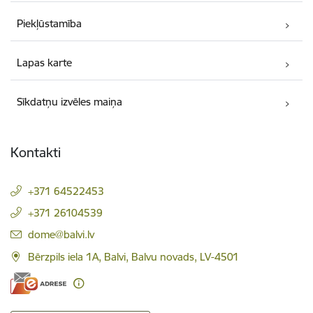
Piekļūstamība
Lapas karte
Sīkdatņu izvēles maiņa
Kontakti
+371 64522453
+371 26104539
E-pasts:
dome@balvi.lv
Bērzpils iela 1A, Balvi, Balvu novads, LV-4501