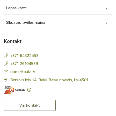
Lapas karte
Sīkdatņu izvēles maiņa
Kontakti
+371 64522453
+371 26104539
E-pasts:
dome@balvi.lv
Bērzpils iela 1A, Balvi, Balvu novads, LV-4501
Visi kontakti