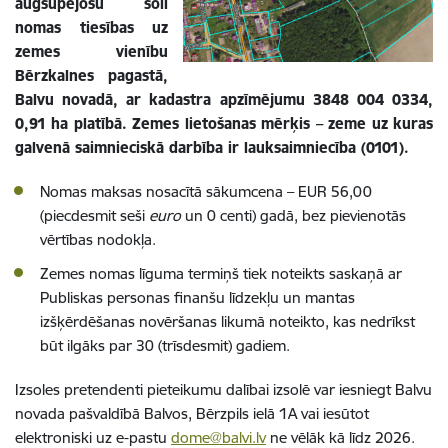
augšupejošu soli
nomas tiesības uz
zemes vienību
Bērzkalnes pagastā,
Balvu novadā, ar kadastra apzīmējumu 3848 004 0334,
0,91 ha platībā. Zemes lietošanas mērķis – zeme uz kuras
galvenā saimnieciskā darbība ir lauksaimniecība (0101).
Nomas maksas nosacītā sākumcena – EUR
56,00
(piecdesmit seši
euro
un 0 centi)
gadā, bez pievienotās
vērtības nodokļa.
Zemes nomas līguma termiņš tiek noteikts saskaņā ar
Publiskas personas finanšu līdzekļu un mantas
izšķērdēšanas novēršanas likumā noteikto, kas nedrīkst
būt ilgāks par 30 (trīsdesmit) gadiem.
Izsoles pretendenti pieteikumu dalībai izsolē var iesniegt Balvu
novada pašvaldībā Balvos, Bērzpils ielā 1A vai iesūtot
elektroniski uz e-pastu
dome@balvi.lv
ne vēlāk kā līdz 2026.