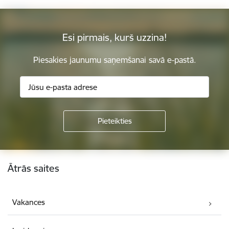
Esi pirmais, kurš uzzina!
Piesakies jaunumu saņemšanai savā e-pastā.
Kājene
Ātrās saites
Vakances