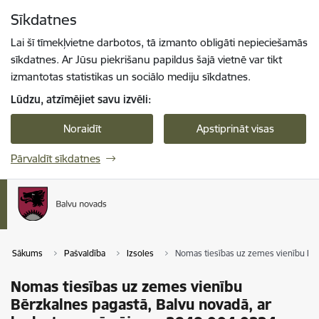
Pāriet uz lapas saturu
Sīkdatnes
Spied
lai meklētu
Enter
Lai šī tīmekļvietne darbotos, tā izmanto obligāti nepieciešamās
sīkdatnes. Ar Jūsu piekrišanu papildus šajā vietnē var tikt
izmantotas statistikas un sociālo mediju sīkdatnes.
Lūdzu, atzīmējiet savu izvēli:
Noraidīt
Apstiprināt visas
Pārvaldīt sīkdatnes
Sākums
Pašvaldība
Izsoles
Nomas tiesības uz zemes vienību Bēr
Nomas tiesības uz zemes vienību
Bērzkalnes pagastā, Balvu novadā, ar