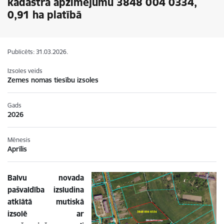
kadastra apzīmējumu 3848 004 0334,
0,91 ha platībā
Publicēts: 31.03.2026.
Izsoles veids
Zemes nomas tiesību izsoles
Gads
2026
Mēnesis
Aprīlis
Balvu novada
pašvaldība izsludina
atklātā mutiskā
izsolē ar