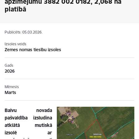
apzīmējumu 3882 002 0182, 2,068 ha
platībā
Publicēts: 05.03.2026.
Izsoles veids
Zemes nomas tiesību izsoles
Gads
2026
Mēnesis
Marts
Balvu novada
pašvaldība izsludina
atklātā mutiskā
izsolē ar