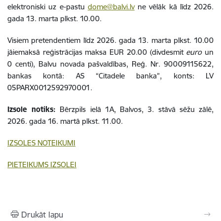
elektroniski uz e-pastu
dome@balvi.lv
ne vēlāk kā līdz 2026.
gada 13. marta plkst. 10.00.
Visiem pretendentiem līdz 2026. gada 13. marta plkst. 10.00
jāiemaksā reģistrācijas maksa EUR 20.00 (divdesmit
euro
un
0 centi), Balvu novada pašvaldības, Reģ. Nr. 90009115622,
bankas kontā: AS “Citadele banka”, konts: LV
05PARX0012592970001.
Izsole notiks:
Bērzpils ielā 1A, Balvos, 3. stāvā sēžu zālē,
2026. gada 16. martā plkst. 11.00.
IZSOLES NOTEIKUMI
PIETEIKUMS IZSOLEI
Drukāt lapu