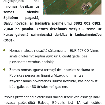
augšupejošu soli
nomas tiesības uz
zemes vienību
Šķilbēnu pagastā,
Balvu novadā, ar kadastra apzīmējumu 3882 002 0182,
2,068 ha platībā. Zemes lietošanas mērķis – zeme uz
kuras galvenā saimnieciskā darbība ir lauksaimniecība
(0101).
Nomas maksas nosacītā sākumcena – EUR
127,00 (viens
simts divdesmit septiņi
euro
un 0 centi)
gadā, bez
pievienotās vērtības nodokļa.
Zemes nomas līguma termiņš tiek noteikts saskaņā ar
Publiskas personas finanšu līdzekļu un mantas
izšķērdēšanas novēršanas likumā noteikto, kas nedrīkst
būt ilgāks par 30 (trīsdesmit) gadiem.
Izsoles pretendenti pieteikumu dalībai izsolē var iesniegt Balvu
novada pašvaldībā Balvos, Bērzpils ielā 1A vai iesūtot