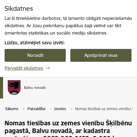
Pāriet uz lapas saturu
Sīkdatnes
Spied
lai meklētu
Enter
Lai šī tīmekļvietne darbotos, tā izmanto obligāti nepieciešamās
sīkdatnes. Ar Jūsu piekrišanu papildus šajā vietnē var tikt
izmantotas statistikas un sociālo mediju sīkdatnes.
Lūdzu, atzīmējiet savu izvēli:
Noraidīt
Apstiprināt visas
Pārvaldīt sīkdatnes
Sākums
Pašvaldība
Izsoles
Nomas tiesības uz zemes vienību Šķi
Nomas tiesības uz zemes vienību Šķilbēnu
pagastā, Balvu novadā, ar kadastra