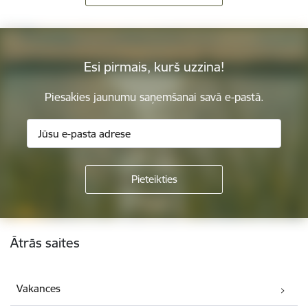
Esi pirmais, kurš uzzina!
Piesakies jaunumu saņemšanai savā e-pastā.
Kājene
Ātrās saites
Vakances