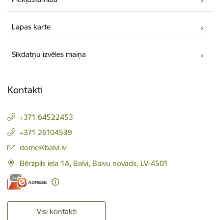
Lapas karte
Sīkdatņu izvēles maiņa
Kontakti
+371 64522453
+371 26104539
E-pasts:
dome@balvi.lv
Bērzpils iela 1A, Balvi, Balvu novads, LV-4501
Visi kontakti