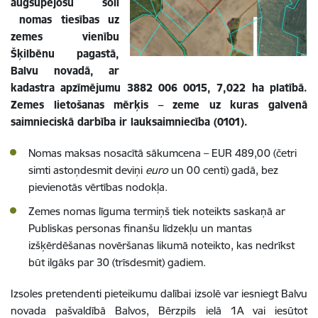
augšupejošu soli
nomas tiesības uz
zemes vienību
Šķilbēnu pagastā,
Balvu novadā, ar
kadastra apzīmējumu 3882 006 0015, 7,022 ha platībā.
Zemes lietošanas mērķis – zeme uz kuras galvenā
saimnieciskā darbība ir lauksaimniecība (0101).
Nomas maksas nosacītā sākumcena – EUR
489,00 (četri
simti astoņdesmit deviņi
euro
un 00 centi)
gadā, bez
pievienotās vērtības nodokļa.
Zemes nomas līguma termiņš tiek noteikts saskaņā ar
Publiskas personas finanšu līdzekļu un mantas
izšķērdēšanas novēršanas likumā noteikto, kas nedrīkst
būt ilgāks par 30 (trīsdesmit) gadiem.
Izsoles pretendenti pieteikumu dalībai izsolē var iesniegt Balvu
novada pašvaldībā Balvos, Bērzpils ielā 1A vai iesūtot