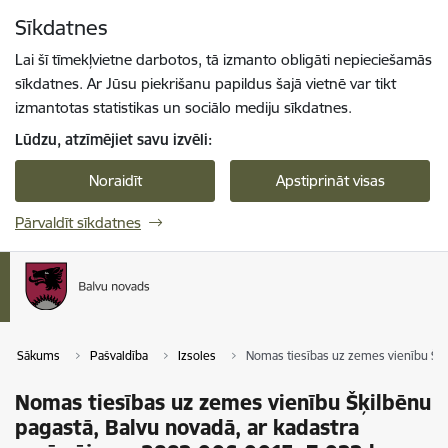
Pāriet uz lapas saturu
Sīkdatnes
Spied
lai meklētu
Enter
Lai šī tīmekļvietne darbotos, tā izmanto obligāti nepieciešamās
sīkdatnes. Ar Jūsu piekrišanu papildus šajā vietnē var tikt
izmantotas statistikas un sociālo mediju sīkdatnes.
Lūdzu, atzīmējiet savu izvēli:
Noraidīt
Apstiprināt visas
Pārvaldīt sīkdatnes
Sākums
Pašvaldība
Izsoles
Nomas tiesības uz zemes vienību Šķi
Nomas tiesības uz zemes vienību Šķilbēnu
pagastā, Balvu novadā, ar kadastra