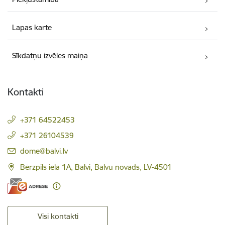
Lapas karte
Sīkdatņu izvēles maiņa
Kontakti
+371 64522453
+371 26104539
E-pasts:
dome@balvi.lv
Bērzpils iela 1A, Balvi, Balvu novads, LV-4501
Visi kontakti