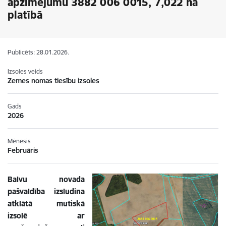
apzīmējumu 3882 006 0015, 7,022 ha
platībā
Publicēts: 28.01.2026.
Izsoles veids
Zemes nomas tiesību izsoles
Gads
2026
Mēnesis
Februāris
Balvu novada
pašvaldība izsludina
atklātā mutiskā
izsolē ar