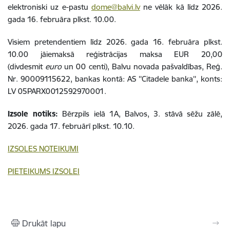
elektroniski uz e-pastu
dome@balvi.lv
ne vēlāk kā līdz 2026.
gada 16. februāra plkst. 10.00.
Visiem pretendentiem līdz 2026. gada 16. februāra plkst.
10.00 jāiemaksā reģistrācijas maksa EUR 20,00
(divdesmit
euro
un 00 centi), Balvu novada pašvaldības, Reģ.
Nr. 90009115622, bankas kontā: AS ''Citadele banka'', konts:
LV 05PARX0012592970001.
Izsole notiks:
Bērzpils ielā 1A, Balvos, 3. stāvā sēžu zālē,
2026. gada 17. februārī plkst. 10.10.
IZSOLES NOTEIKUMI
PIETEIKUMS IZSOLEI
Drukāt lapu