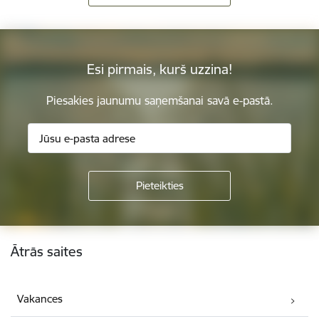
Esi pirmais, kurš uzzina!
Piesakies jaunumu saņemšanai savā e-pastā.
Kājene
Ātrās saites
Vakances