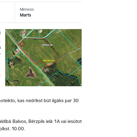
Mēnesis
Marts
u
,
s
r
t
teikto, kas nedrīkst būt ilgāks par 30
dībā Balvos, Bērzpils ielā 1A vai iesūtot
plkst. 10.00.