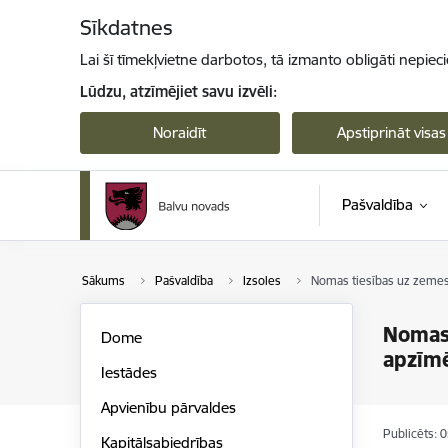
Pāriet uz lapas saturu
Sīkdatnes
Lai šī tīmekļvietne darbotos, tā izmanto obligāti nepiec
Lūdzu, atzīmējiet savu izvēli:
Noraidīt
Apstiprināt visas
Pašvaldība
Sākums
Pašvaldība
Izsoles
Nomas tiesības uz zemes 
Nomas 
Dome
apzīm
Iestādes
Apvienību pārvaldes
Publicēts: 
Kapitālsabiedrības