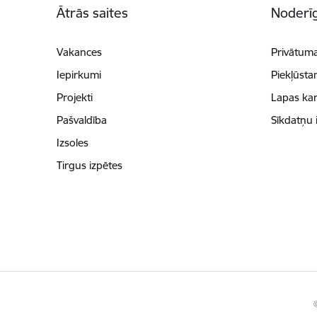
Ātrās saites
Noderīg
Vakances
Privātuma
Iepirkumi
Piekļūsta
Projekti
Lapas kar
Pašvaldība
Sīkdatņu 
Izsoles
Tirgus izpētes
©