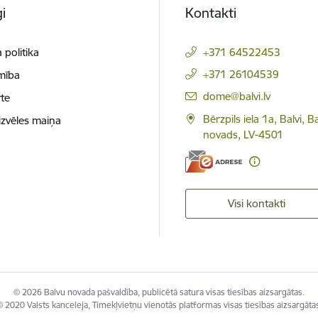
i
Kontakti
 politika
+371 64522453
+371 26104539
mība
E-pasts:
dome@balvi.lv
te
Bērzpils iela 1a, Balvi, B
izvēles maiņa
novads, LV-4501
Visi kontakti
© 2026 Balvu novada pašvaldība, publicētā satura visas tiesības aizsargātas.
 2020 Valsts kanceleja, Tīmekļvietņu vienotās platformas visas tiesības aizsargāta