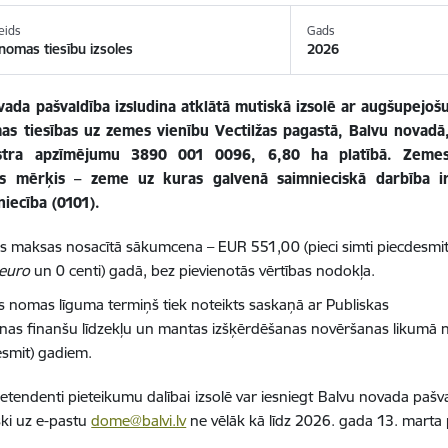
eids
Gads
omas tiesību izsoles
2026
vada pašvaldība izsludina atklātā mutiskā izsolē ar augšupejoš
as tiesības uz zemes vienību Vectilžas pagastā, Balvu novadā
stra apzīmējumu 3890 001 0096, 6,80 ha platībā. Zeme
as mērķis – zeme uz kuras galvenā saimnieciskā darbība i
iecība (0101).
 maksas nosacītā sākumcena – EUR
551,00 (pieci simti piecdesmi
euro
un 0 centi)
gadā, bez pievienotās vērtības nodokļa.
 nomas līguma termiņš tiek noteikts saskaņā ar Publiskas
nas finanšu līdzekļu un mantas izšķērdēšanas novēršanas likumā no
esmit) gadiem.
retendenti pieteikumu dalībai izsolē var iesniegt Balvu novada pašval
ski uz e-pastu
dome@balvi.lv
ne vēlāk kā līdz 2026. gada 13. marta 