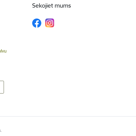
Sekojiet mums
alvu
s.