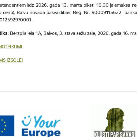
etendentiem līdz 2026. gada 13. marta plkst. 10.00 jāiemaksā re
0 centi), Balvu novada pašvaldības, Reģ. Nr. 90009115622, bankas
012592970001.
tiks:
Bērzpils ielā 1A, Balvos, 3. stāvā sēžu zālē, 2026. gada 16. ma
 NOTEIKUMI
MS IZSOLEI