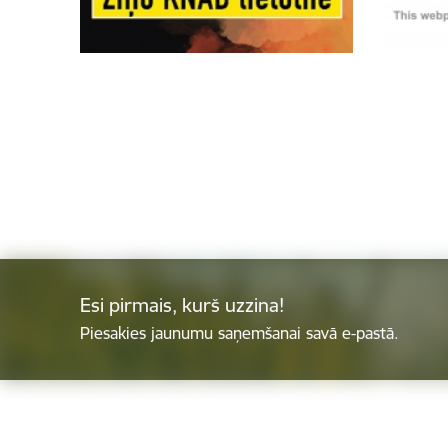
Esi pirmais, kurš uzzina!
Piesakies jaunumu saņemšanai savā e-pastā.
Kājene