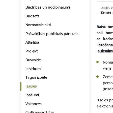
Biedrības un nodibinājumi
Izsoles v
Zemes n
Budžets
Normatīvie akti
Balvu no
soli nom
Pašvaldības publiskais pārskats
ar kada
Attīstība
lietošan
lauksaimn
Projekti
Būvvalde
Nomas
viens
Iepirkumi
Zemes
Tirgus izpēte
perso
Izsoles
(trīsd
Īpašumi
Izsoles p
Vakances
elektroni
Civilā aizsardzība