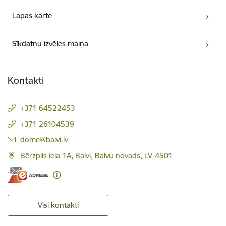
Lapas karte
Sīkdatņu izvēles maiņa
Kontakti
+371 64522453
+371 26104539
E-pasts:
dome@balvi.lv
Bērzpils iela 1A, Balvi, Balvu novads, LV-4501
Visi kontakti