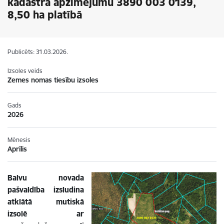
kadastra apzīmējumu 3890 003 0139,
8,50 ha platībā
Publicēts: 31.03.2026.
Izsoles veids
Zemes nomas tiesību izsoles
Gads
2026
Mēnesis
Aprīlis
Balvu novada
pašvaldība izsludina
atklātā mutiskā
izsolē ar