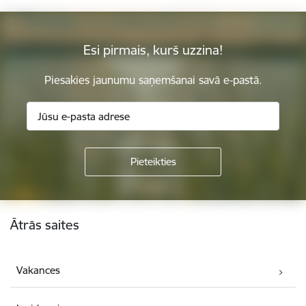
Esi pirmais, kurš uzzina!
Piesakies jaunumu saņemšanai savā e-pastā.
Kājene
Ātrās saites
Vakances