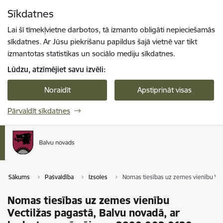
Pāriet uz lapas saturu
Sīkdatnes
Spied
lai meklētu
Enter
Lai šī tīmekļvietne darbotos, tā izmanto obligāti nepieciešamās
sīkdatnes. Ar Jūsu piekrišanu papildus šajā vietnē var tikt
izmantotas statistikas un sociālo mediju sīkdatnes.
Lūdzu, atzīmējiet savu izvēli:
Noraidīt
Apstiprināt visas
Pārvaldīt sīkdatnes
Sākums
Pašvaldība
Izsoles
Nomas tiesības uz zemes vienību Vec
Nomas tiesības uz zemes vienību
Vectilžas pagastā, Balvu novadā, ar