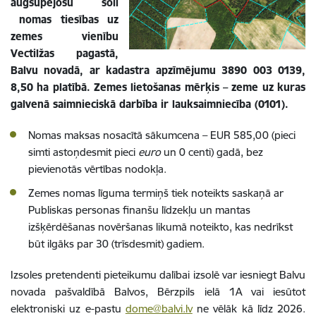
augšupejošu soli
nomas tiesības uz
zemes vienību
Vectilžas pagastā,
Balvu novadā, ar kadastra apzīmējumu 3890 003 0139,
8,50 ha platībā. Zemes lietošanas mērķis – zeme uz kuras
galvenā saimnieciskā darbība ir lauksaimniecība (0101).
Nomas maksas nosacītā sākumcena – EUR
585,00 (pieci
simti astoņdesmit pieci
euro
un 0 centi)
gadā, bez
pievienotās vērtības nodokļa.
Zemes nomas līguma termiņš tiek noteikts saskaņā ar
Publiskas personas finanšu līdzekļu un mantas
izšķērdēšanas novēršanas likumā noteikto, kas nedrīkst
būt ilgāks par 30 (trīsdesmit) gadiem.
Izsoles pretendenti pieteikumu dalībai izsolē var iesniegt Balvu
novada pašvaldībā Balvos, Bērzpils ielā 1A vai iesūtot
elektroniski uz e-pastu
dome@balvi.lv
ne vēlāk kā līdz 2026.