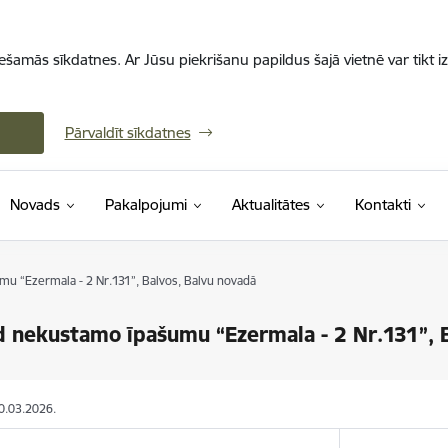
iešamās sīkdatnes. Ar Jūsu piekrišanu papildus šajā vietnē var tikt i
Pārvaldīt sīkdatnes
Novads
Pakalpojumi
Aktualitātes
Kontakti
u “Ezermala - 2 Nr.131”, Balvos, Balvu novadā
 nekustamo īpašumu “Ezermala - 2 Nr.131”, B
10.03.2026.