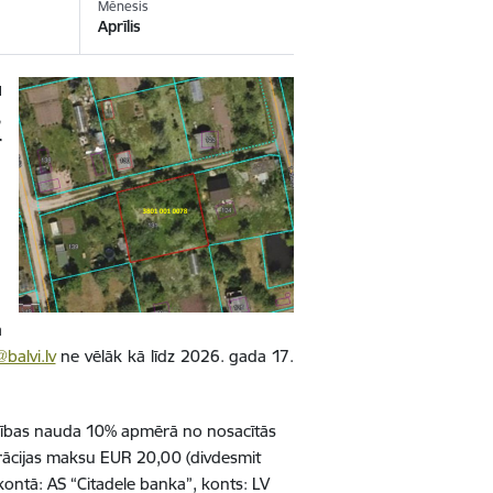
Mēnesis
Aprīlis
u
,
r
a
alvi.lv
ne vēlāk kā līdz 2026. gada 17.
rošības nauda 10% apmērā no nosacītās
trācijas maksu EUR 20,00 (divdesmit
ontā: AS “Citadele banka”, konts: LV