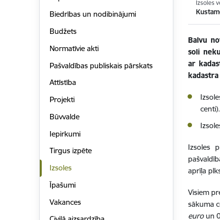
Izsoles v
Kustam
Biedrības un nodibinājumi
Budžets
Balvu no
Normatīvie akti
soli ne
ar kadas
Pašvaldības publiskais pārskats
kadastra
Attīstība
Izsol
Projekti
centi)
Būvvalde
Izsol
Iepirkumi
Izsoles 
Tirgus izpēte
pašvaldīb
Izsoles
aprīļa plk
Īpašumi
Visiem pr
Vakances
sākuma ce
euro
un 0
Civilā aizsardzība