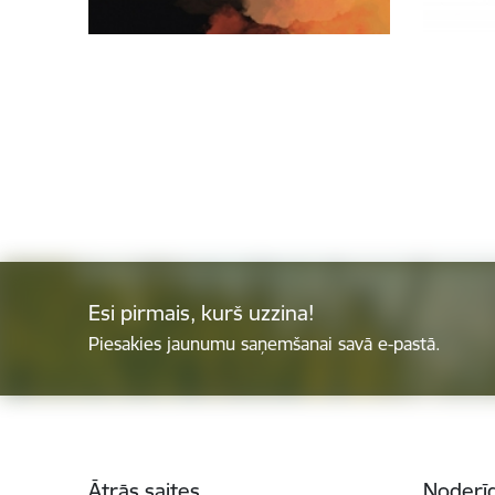
Esi pirmais, kurš uzzina!
Piesakies jaunumu saņemšanai savā e-pastā.
Kājene
Ātrās saites
Noderīg