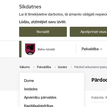
Pāriet uz lapas saturu
Sīkdatnes
Lai šī tīmekļvietne darbotos, tā izmanto obligāti nepiec
Lūdzu, atzīmējiet savu izvēli:
Noraidīt
Apstiprināt visas
Pašvaldība
Sākums
Pašvaldība
Izsoles
Pārdod nekustamo īpašum
Pārdod
Dome
Iestādes
Apvienību pārvaldes
Publicēts: 
Kapitālsabiedrības