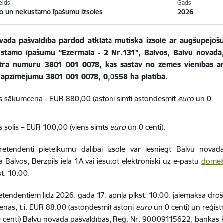
eids
Gads
o un nekustamo īpašumu izsoles
2026
vada pašvaldība pārdod atklātā mutiskā izsolē ar augšupejoš
kustamo īpašumu
“Ezermala - 2 Nr.131”, Balvos
, Balvu novadā
tra numuru 3801 001 0078, kas sastāv no zemes vienības a
 apzīmējumu 3801 001 0078, 0,0558 ha platībā.
es sākumcena - EUR 880,00 (astoņi simti astoņdesmit
euro
un 0
.
es solis – EUR 100,00 (viens simts
euro
un 0 centi).
pretendenti pieteikumu dalībai izsolē var iesniegt Balvu novad
ā Balvos, Bērzpils ielā 1A vai iesūtot elektroniski uz e-pastu
dome@b
st. 10.00.
etendentiem līdz 2026. gada 17. aprīļa plkst. 10.00. jāiemaksā d
nas, t.i. EUR 88,00 (astoņdesmit astoņi
euro
un 0 centi) un reģis
 centi) Balvu novada pašvaldības, Reģ. Nr. 90009115622, bankas k