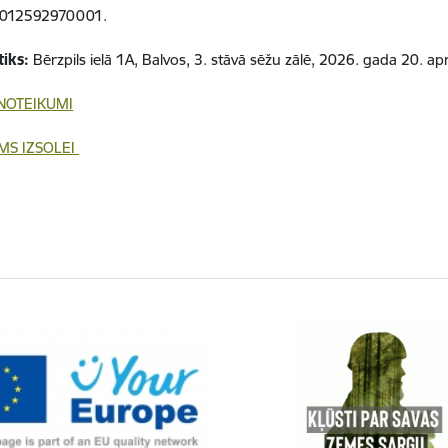
012592970001.
tiks:
Bērzpils ielā 1A, Balvos, 3. stāvā sēžu zālē, 2026. gada 20. aprī
 NOTEIKUMI
MS IZSOLEI