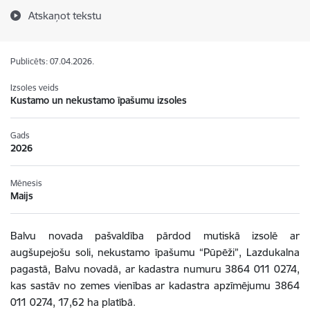
Atskaņot tekstu
Publicēts: 07.04.2026.
Izsoles veids
Kustamo un nekustamo īpašumu izsoles
Gads
2026
Mēnesis
Maijs
Balvu novada pašvaldība pārdod mutiskā izsolē ar
augšupejošu soli,
nekustamo īpašumu “Pūpēži”, Lazdukalna
pagastā
, Balvu novadā, ar kadastra numuru 3864 011 0274,
kas sastāv no zemes vienības ar kadastra apzīmējumu 3864
011 0274, 17,62 ha platībā.