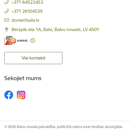
+371 64522453
+371 26104539
E-pasts:
dome@balvi.lv
Bērzpils iela 1A, Balvi, Balvu novads, LV-4501
Visi kontakti
Sekojiet mums
© 2026 Balvu novada pašvaldība, publicētā satura visas tiesības aizsargātas.