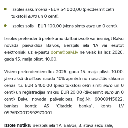
Izsoles sākumcena - EUR 54 000,00 (piecdesmit četri
tūkstoši
euro
un 0 centi).
Izsoles solis – EUR 100,00 (viens simts
euro
un 0 centi).
Izsoles pretendenti pieteikumu dalībai izsolē var iesniegt Balvu
novada pašvaldībā Balvos, Bērzpils ielā 1A vai iesūtot
elektroniski uz e-pastu
dome@balvi.lv
ne vēlāk kā līdz 2026.
gada 15. maija plkst. 10.00.
Visiem pretendentiem līdz 2026. gada 15. maija plkst. 10.00.
jāiemaksā drošības nauda 10% apmērā no nosacītās sākuma
cenas, t.i. EUR 5400,00 (pieci tūkstoši četri simti
euro
un 0
centi) un reģistrācijas maksu EUR 20,00 (divdesmit
euro
un 0
centi) Balvu novada pašvaldības, Reģ.Nr. 90009115622,
bankas kontā: AS “Citadele banka”, konts: LV
05PARX0012592970001.
Izsole notiks:
Bērzpils ielā 1A, Balvos, 3. stāvā sēžu zālē,