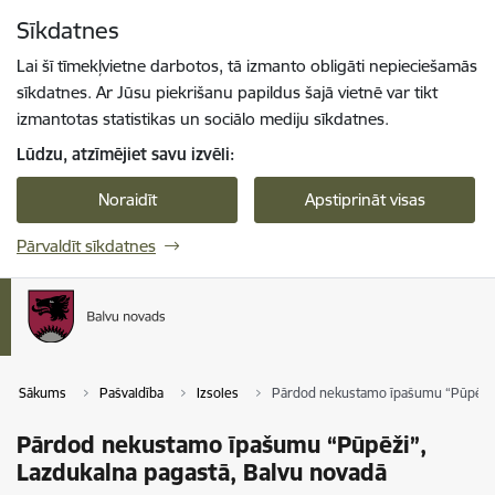
Pāriet uz lapas saturu
Sīkdatnes
Spied
lai meklētu
Enter
Lai šī tīmekļvietne darbotos, tā izmanto obligāti nepieciešamās
sīkdatnes. Ar Jūsu piekrišanu papildus šajā vietnē var tikt
izmantotas statistikas un sociālo mediju sīkdatnes.
Lūdzu, atzīmējiet savu izvēli:
Noraidīt
Apstiprināt visas
Pārvaldīt sīkdatnes
Sākums
Pašvaldība
Izsoles
Pārdod nekustamo īpašumu “Pūpēži”,
Pārdod nekustamo īpašumu “Pūpēži”,
Lazdukalna pagastā, Balvu novadā