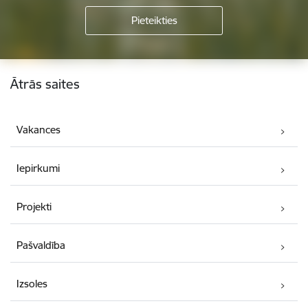
Kājene
Ātrās saites
Vakances
Iepirkumi
Projekti
Pašvaldība
Izsoles