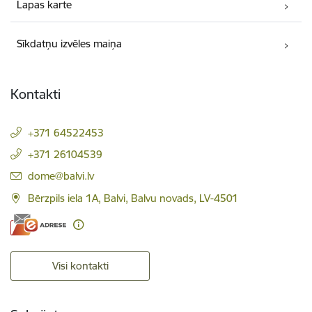
Lapas karte
Sīkdatņu izvēles maiņa
Kontakti
+371 64522453
+371 26104539
E-pasts:
dome@balvi.lv
Bērzpils iela 1A, Balvi, Balvu novads, LV-4501
Visi kontakti