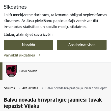
Pāriet uz lapas saturu
Sīkdatnes
Spied
lai meklētu
Enter
Lai šī tīmekļvietne darbotos, tā izmanto obligāti nepieciešamās
sīkdatnes. Ar Jūsu piekrišanu papildus šajā vietnē var tikt
izmantotas statistikas un sociālo mediju sīkdatnes.
Lūdzu, atzīmējiet savu izvēli:
Noraidīt
Apstiprināt visas
Pārvaldīt sīkdatnes
Sākums
Aktualitātes
Balvu novada brīvprātīgie jaunieši tuvāk iepazīst 
Balvu novada brīvprātīgie jaunieši tuvāk
iepazīst Viļaku