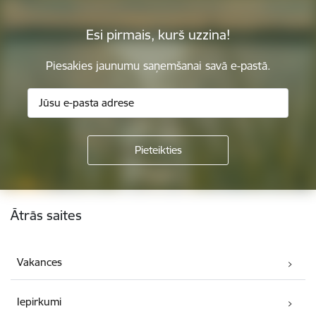
Esi pirmais, kurš uzzina!
Piesakies jaunumu saņemšanai savā e-pastā.
Kājene
Ātrās saites
Vakances
Iepirkumi