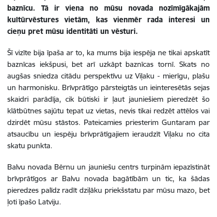
baznīcu. Tā ir viena no mūsu novada nozīmīgākajām
kultūrvēstures vietām, kas vienmēr rada interesi un
cieņu pret mūsu identitāti un vēsturi.
Šī vizīte bija īpaša ar to, ka mums bija iespēja ne tikai apskatīt
baznīcas iekšpusi, bet arī uzkāpt baznīcas tornī. Skats no
augšas sniedza citādu perspektīvu uz Viļaku - mierīgu, plašu
un harmonisku. Brīvprātīgo pārsteigtās un ieinteresētās sejas
skaidri parādīja, cik būtiski ir ļaut jauniešiem pieredzēt šo
klātbūtnes sajūtu tepat uz vietas, nevis tikai redzēt attēlos vai
dzirdēt mūsu stāstos. Pateicamies priesterim Guntaram par
atsaucību un iespēju brīvprātīgajiem ieraudzīt Viļaku no cita
skatu punkta.
Balvu novada Bērnu un jauniešu centrs turpinām iepazīstināt
brīvprātīgos ar Balvu novada bagātībām un tic, ka šādas
pieredzes palīdz radīt dziļāku priekšstatu par mūsu mazo, bet
ļoti īpašo Latviju.