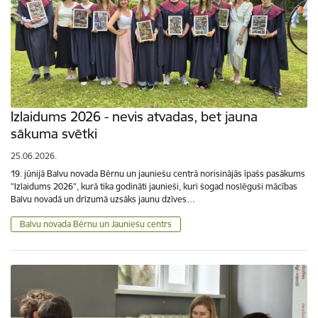
Izlaidums 2026 - nevis atvadas, bet jauna
sākuma svētki
25.06.2026.
19. jūnijā Balvu novada Bērnu un jauniešu centrā norisinājās īpašs pasākums
"Izlaidums 2026", kurā tika godināti jaunieši, kuri šogad noslēguši mācības
Balvu novadā un drīzumā uzsāks jaunu dzīves…
Balvu novada Bērnu un Jauniešu centrs