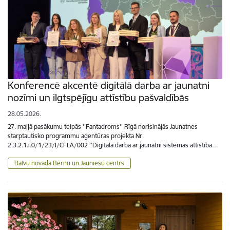
Konferencē akcentē digitālā darba ar jaunatni
nozīmi un ilgtspējīgu attīstību pašvaldībās
28.05.2026.
27. maijā pasākumu telpās ''Fantadroms'' Rīgā norisinājās Jaunatnes
starptautisko programmu aģentūras projekta Nr.
2.3.2.1.i.0/1/23/I/CFLA/002 ''Digitālā darba ar jaunatni sistēmas attīstība…
Balvu novada Bērnu un Jauniešu centrs