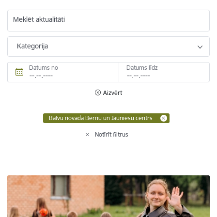
Meklēt aktualitāti
Kategorija
Datums no
Datums līdz
Aizvērt
Balvu novada Bērnu un Jauniešu centrs
Notīrīt filtrus