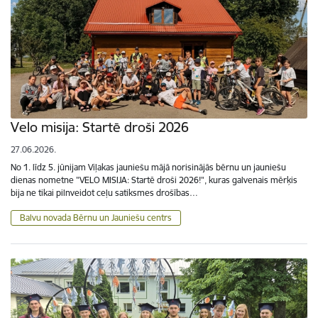
Velo misija: Startē droši 2026
27.06.2026.
No 1. līdz 5. jūnijam Viļakas jauniešu mājā norisinājās bērnu un jauniešu
dienas nometne "VELO MISIJA: Startē droši 2026!", kuras galvenais mērķis
bija ne tikai pilnveidot ceļu satiksmes drošības…
Balvu novada Bērnu un Jauniešu centrs