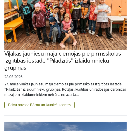
Viļakas jauniešu māja ciemojas pie pirmsskolas
izglītības iestāde ''Pīlādzītis'' izlaidumnieku
grupiņas
28.05.2026.
27. maijā Viļakas jauniešu māja ciemojās pie pirmsskolas izglītības iestāde
''Pīlādzītis'' izlaidumnieku grupiņas. Rotaļās, kustībās un radošajās darbnīcās
mazajiem izlaidumniekiem netrūka ne azarta…
Balvu novada Bērnu un Jauniešu centrs