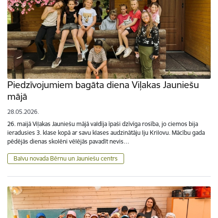
Piedzīvojumiem bagāta diena Viļakas Jauniešu
mājā
28.05.2026.
26. maijā Viļakas Jauniešu mājā valdīja īpaši dzīvīga rosība, jo ciemos bija
ieradusies 3. klase kopā ar savu klases audzinātāju Iju Krilovu. Mācību gada
pēdējās dienas skolēni vēlējās pavadīt nevis…
Balvu novada Bērnu un Jauniešu centrs