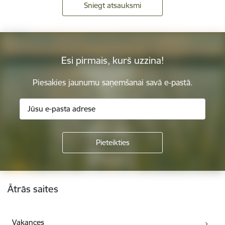
Sniegt atsauksmi
Esi pirmais, kurš uzzina!
Piesakies jaunumu saņemšanai savā e-pastā.
Kājene
Ātrās saites
Vakances