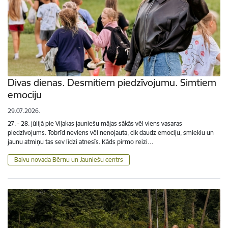
Divas dienas. Desmitiem piedzīvojumu. Simtiem
emociju
29.07.2026.
27. - 28. jūlijā pie Viļakas jauniešu mājas sākās vēl viens vasaras
piedzīvojums. Tobrīd neviens vēl nenojauta, cik daudz emociju, smieklu un
jaunu atmiņu tas sev līdzi atnesīs. Kāds pirmo reizi…
Balvu novada Bērnu un Jauniešu centrs