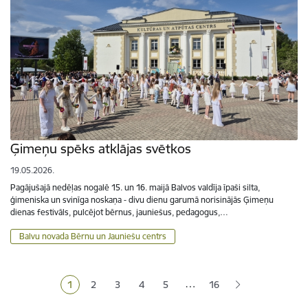
Ģimeņu spēks atklājas svētkos
19.05.2026.
Pagājušajā nedēļas nogalē 15. un 16. maijā Balvos valdīja īpaši silta,
ģimeniska un svinīga noskaņa - divu dienu garumā norisinājās Ģimeņu
dienas festivāls, pulcējot bērnus, jauniešus, pedagogus,…
Balvu novada Bērnu un Jauniešu centrs
Lapošana
…
1
2
3
4
5
16
Pašreizējā lapa
Lapa
Lapa
Lapa
Lapa