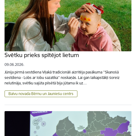
Svētku prieks spītējot lietum
09.06.2026.
Jūnija pirmā sestdiena Viļakā tradicionāli aizritēja pasākuma ''Skanošā
sestdiena - Lobs ar lobu sazatika'' noskaņās. Lai gan laikapstākļi šoreiz
nelutināja, svētku sajūta pilsētā bija jūtama ik uz…
Balvu novada Bērnu un Jauniešu centrs