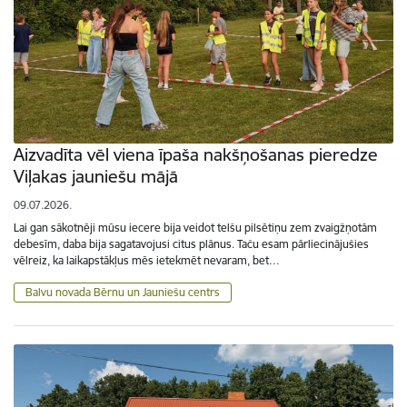
Aizvadīta vēl viena īpaša nakšņošanas pieredze
Viļakas jauniešu mājā
09.07.2026.
Lai gan sākotnēji mūsu iecere bija veidot telšu pilsētiņu zem zvaigžņotām
debesīm, daba bija sagatavojusi citus plānus. Taču esam pārliecinājušies
vēlreiz, ka laikapstākļus mēs ietekmēt nevaram, bet…
Balvu novada Bērnu un Jauniešu centrs