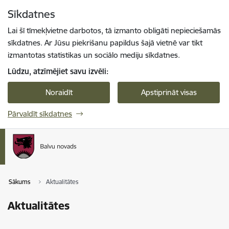
Pāriet uz lapas saturu
Sīkdatnes
Spied
lai meklētu
Enter
Lai šī tīmekļvietne darbotos, tā izmanto obligāti nepieciešamās
sīkdatnes. Ar Jūsu piekrišanu papildus šajā vietnē var tikt
izmantotas statistikas un sociālo mediju sīkdatnes.
Lūdzu, atzīmējiet savu izvēli:
Noraidīt
Apstiprināt visas
Pārvaldīt sīkdatnes
Sākums
Aktualitātes
Aktualitātes