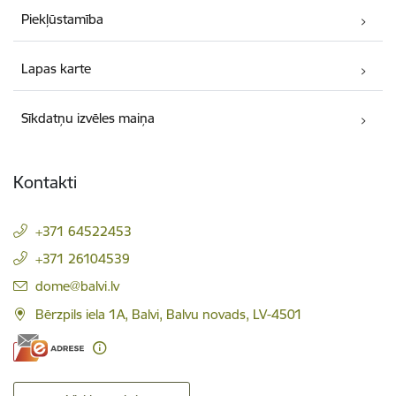
Piekļūstamība
Lapas karte
Sīkdatņu izvēles maiņa
Kontakti
+371 64522453
+371 26104539
E-pasts:
dome@balvi.lv
Bērzpils iela 1A, Balvi, Balvu novads, LV-4501