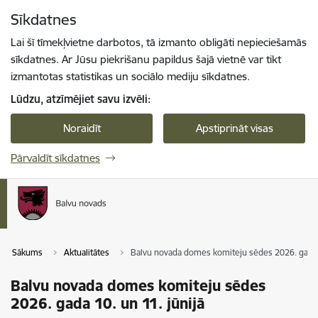
Pāriet uz lapas saturu
Sīkdatnes
Spied
lai meklētu
Enter
Lai šī tīmekļvietne darbotos, tā izmanto obligāti nepieciešamās
sīkdatnes. Ar Jūsu piekrišanu papildus šajā vietnē var tikt
izmantotas statistikas un sociālo mediju sīkdatnes.
Lūdzu, atzīmējiet savu izvēli:
Noraidīt
Apstiprināt visas
Pārvaldīt sīkdatnes
Sākums
Aktualitātes
Balvu novada domes komiteju sēdes 2026. gada 1
Balvu novada domes komiteju sēdes
2026. gada 10. un 11. jūnijā