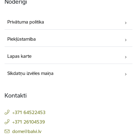
Noderīgi
Privātuma politika
Piekļūstamība
Lapas karte
Sīkdatņu izvēles maiņa
Kontakti
+371 64522453
+371 26104539
E-pasts:
dome@balvi.lv