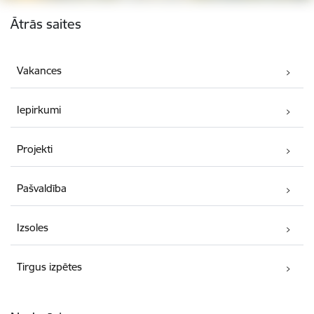
Kājene
Ātrās saites
Vakances
Iepirkumi
Projekti
Pašvaldība
Izsoles
Tirgus izpētes