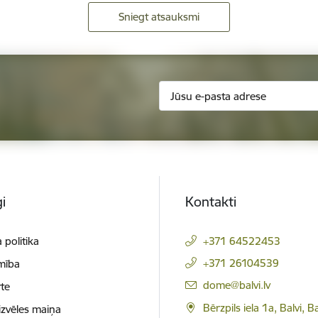
Sniegt atsauksmi
i
Kontakti
 politika
+371 64522453
+371 26104539
mība
E-pasts:
dome@balvi.lv
te
Bērzpils iela 1a, Balvi, B
izvēles maiņa