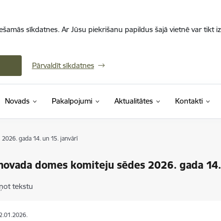
iešamās sīkdatnes. Ar Jūsu piekrišanu papildus šajā vietnē var tikt i
Pārvaldīt sīkdatnes
Novads
Pakalpojumi
Aktualitātes
Kontakti
026. gada 14. un 15. janvārī
novada domes komiteju sēdes 2026. gada 14. 
ņot tekstu
12.01.2026.