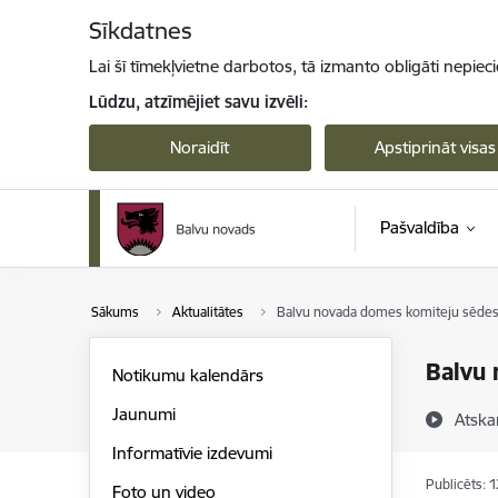
Pāriet uz lapas saturu
Sīkdatnes
Lai šī tīmekļvietne darbotos, tā izmanto obligāti nepiec
Lūdzu, atzīmējiet savu izvēli:
Noraidīt
Apstiprināt visas
Pašvaldība
Sākums
Aktualitātes
Balvu novada domes komiteju sēdes 2
Balvu 
Notikumu kalendārs
Jaunumi
Atska
Informatīvie izdevumi
Publicēts: 
Foto un video