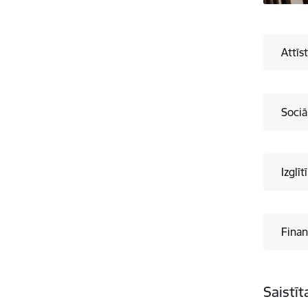
Attīs
Sociā
Izglī
Finan
Saistī