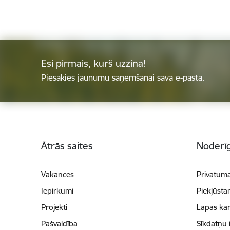
Esi pirmais, kurš uzzina!
Piesakies jaunumu saņemšanai savā e-pastā.
Kājene
Ātrās saites
Noderīg
Vakances
Privātuma
Iepirkumi
Piekļūsta
Projekti
Lapas kar
Pašvaldība
Sīkdatņu 