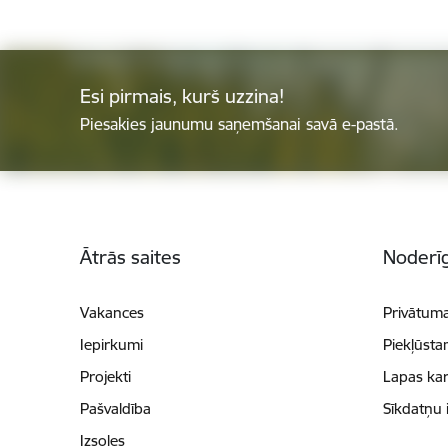
Esi pirmais, kurš uzzina!
Piesakies jaunumu saņemšanai savā e-pastā.
Kājene
Ātrās saites
Noderīg
Vakances
Privātuma
Iepirkumi
Piekļūsta
Projekti
Lapas kar
Pašvaldība
Sīkdatņu 
Izsoles