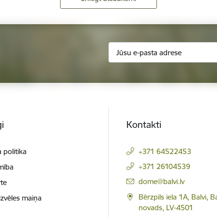
i
Kontakti
 politika
+371 64522453
+371 26104539
mība
E-pasts:
dome@balvi.lv
te
Bērzpils iela 1A, Balvi, B
izvēles maiņa
novads, LV-4501