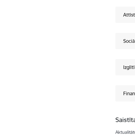
Attīs
Sociā
Izglī
Finan
Saistī
Aktualitāt