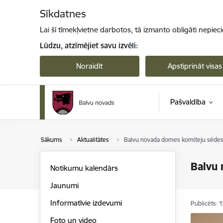
Pāriet uz lapas saturu
Sīkdatnes
Lai šī tīmekļvietne darbotos, tā izmanto obligāti nepiec
Lūdzu, atzīmējiet savu izvēli:
Noraidīt
Apstiprināt visas
Pašvaldība
Sākums
Aktualitātes
Balvu novada domes komiteju sēdes 
Balvu 
Notikumu kalendārs
Jaunumi
Informatīvie izdevumi
Publicēts: 
Foto un video