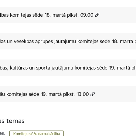
tības komitejas sēde 18. martā plkst. 09.00
lās un veselības aprūpes jautājumu komitejas sēde 18. martā p
tības, kultūras un sporta jautājumu komitejas sēde 19. martā pl
šu komitejas sēde 19. martā plkst. 13.00
tas tēmas
es:
Komiteju sēžu darba kārtība