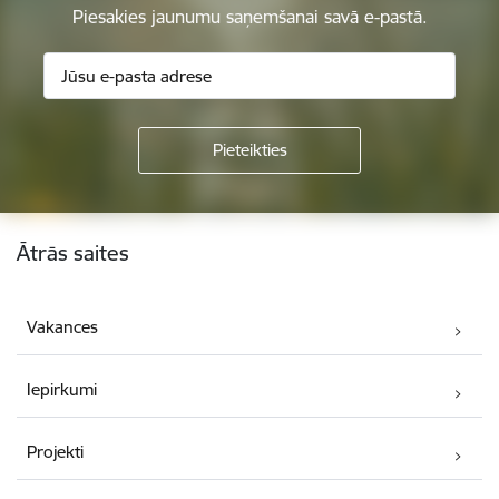
Piesakies jaunumu saņemšanai savā e-pastā.
Kājene
Ātrās saites
Vakances
Iepirkumi
Projekti