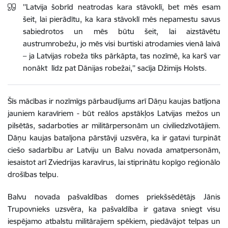
''Latvija šobrīd neatrodas kara stāvoklī, bet mēs esam
šeit, lai pierādītu, ka kara stāvoklī mēs nepamestu savus
sabiedrotos un mēs būtu šeit, lai aizstāvētu
austrumrobežu, jo mēs visi burtiski atrodamies vienā laivā
– ja Latvijas robeža tiks pārkāpta, tas nozīmē, ka karš var
nonākt līdz pat Dānijas robežai,'' sacīja Džimijs Holsts.
Šīs mācības ir nozīmīgs pārbaudījums arī
Dāņu kaujas batljona
jauniem karavīriem -
būt reālos apstākļos Latvijas mežos un
pilsētās, sadarboties ar militārpersonām un civiliedzīvotājiem.
Dāņu kaujas bataljona pārstāvji uzsvēra, ka ir gatavi turpināt
ciešo sadarbību ar Latviju un Balvu novada amatpersonām,
iesaistot arī Zviedrijas karavīrus, lai stiprinātu kopīgo reģionālo
drošības telpu.
Balvu novada pašvaldības domes priekšsēdētājs Jānis
Trupovnieks uzsvēra, ka pašvaldība ir gatava sniegt visu
iespējamo atbalstu militārajiem spēkiem, piedāvājot telpas un