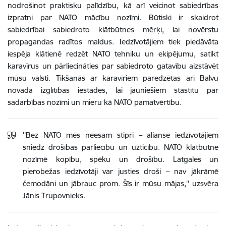
nodrošinot praktisku palīdzību, kā arī veicinot sabiedrības
izpratni par NATO mācību nozīmi. Būtiski ir skaidrot
sabiedrībai sabiedroto klātbūtnes mērķi, lai novērstu
propagandas radītos maldus.
Iedzīvotājiem tiek piedāvāta
iespēja klātienē redzēt NATO tehniku un ekipējumu, satikt
karavīrus un pārliecināties par sabiedroto gatavību aizstāvēt
mūsu valsti. Tikšanās ar karavīriem paredzētas arī Balvu
novada izglītības iestādēs, lai jauniešiem stāstītu par
sadarbības nozīmi un mieru kā NATO pamatvērtību.
''Bez NATO mēs neesam stipri – alianse iedzīvotājiem
sniedz drošības pārliecību un uzticību. NATO klātbūtne
nozīmē kopību, spēku un drošību. Latgales un
pierobežas iedzīvotāji var justies droši – nav jākrāmē
čemodāni un jābrauc prom. Šīs ir mūsu mājas,'' uzsvēra
Jānis Trupovnieks.