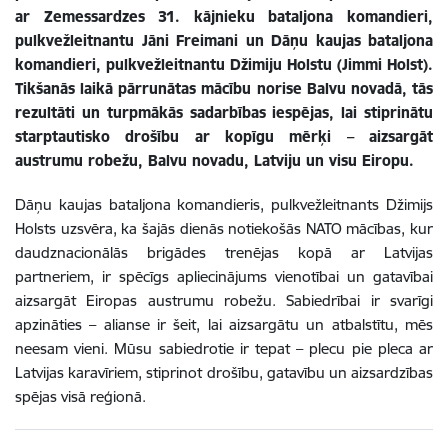
ar Zemessardzes 31. kājnieku bataljona komandieri,
pulkvežleitnantu Jāni Freimani un Dāņu kaujas bataljona
komandieri, pulkvežleitnantu Džimiju Holstu (Jimmi Holst).
Tikšanās laikā pārrunātas mācību norise Balvu novadā, tās
rezultāti un turpmākās sadarbības iespējas, lai stiprinātu
starptautisko drošību ar kopīgu mērķi – aizsargāt
austrumu robežu, Balvu novadu, Latviju un visu Eiropu.
Dāņu kaujas bataljona komandieris, pulkvežleitnants Džimijs
Holsts uzsvēra, ka šajās dienās notiekošās NATO mācības, kur
daudznacionālās brigādes trenējas kopā ar Latvijas
partneriem, ir spēcīgs apliecinājums vienotībai un gatavībai
aizsargāt Eiropas austrumu robežu. Sabiedrībai ir svarīgi
apzināties – alianse ir šeit, lai aizsargātu un atbalstītu, mēs
neesam vieni. Mūsu sabiedrotie ir tepat – plecu pie pleca ar
Latvijas karavīriem, stiprinot drošību, gatavību un aizsardzības
spējas visā reģionā.