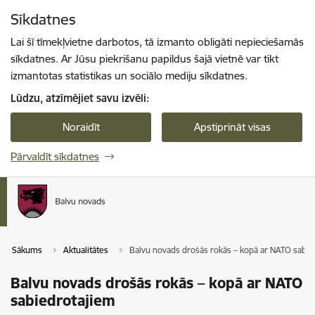
Pāriet uz lapas saturu
Sīkdatnes
Spied
lai meklētu
Enter
Lai šī tīmekļvietne darbotos, tā izmanto obligāti nepieciešamās
sīkdatnes. Ar Jūsu piekrišanu papildus šajā vietnē var tikt
izmantotas statistikas un sociālo mediju sīkdatnes.
Lūdzu, atzīmējiet savu izvēli:
Noraidīt
Apstiprināt visas
Pārvaldīt sīkdatnes
Sākums
Aktualitātes
Balvu novads drošās rokās – kopā ar NATO sabie
Balvu novads drošās rokās – kopā ar NATO
sabiedrotajiem