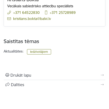
Vecākais sabiedrisko attiecību speciālists
+371 64522830
+371 25728989
E-pasts:
kristians.bokta@balvi.lv
Saistītas tēmas
Aktualitātes:
Iedzīvotājiem
Drukāt lapu
Dalīties