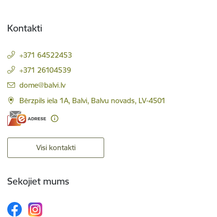
Kontakti
+371 64522453
+371 26104539
E-pasts:
dome@balvi.lv
Bērzpils iela 1A, Balvi, Balvu novads, LV-4501
Visi kontakti
Sekojiet mums