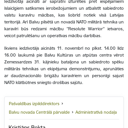
Iedzīvotāji aicināti ar sapratni izturēties pret iespējamiem
īslaicīgiem satiksmes ierobežojumiem un atbalstīt sabiedroto
valstu karavīru mācības, kas šobrīd notiek visā Latvijas
teritorijā. Arī Balvu pilsētā un novadā NATO militārā tehnika un
karavīri būs redzami mācību ''Resolute Warrior'' ietvaros,
veicot patrulēšanu un operatīvas mācību darbības.
Ikviens iedzīvotājs aicināts 11. novembrī no plkst. 14.00 līdz
16.00 laukumā pie Balvu Kultūras un atpūtas centra vērot
Zemessardzes 31. kājnieku bataljona un sabiedroto spēku
militārās tehnikas un ekipējuma demonstrējumu, aprunāties
ar daudznacionālo brigāžu karavīriem un personīgi sajust
NATO klātbūtnes sniegto drošības sajūtu.
Pašvaldības izpilddirektors
Balvu novada Centrālā pārvalde
Administratīvā nodaļa
Kristiāns Bokta