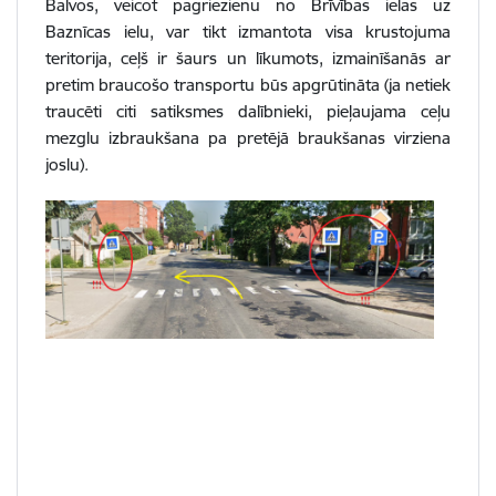
Balvos, veicot pagriezienu no Brīvības ielas uz
Baznīcas ielu, var tikt izmantota visa krustojuma
teritorija, ceļš ir šaurs un līkumots, izmainīšanās ar
pretim braucošo transportu būs apgrūtināta (j
a netiek
traucēti citi satiksmes dalībnieki, pieļaujama ceļu
mezglu izbraukšana pa pretējā braukšanas virziena
joslu
).