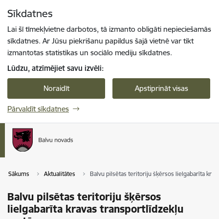
Pāriet uz lapas saturu
Sīkdatnes
Spied
lai meklētu
Enter
Lai šī tīmekļvietne darbotos, tā izmanto obligāti nepieciešamās
sīkdatnes. Ar Jūsu piekrišanu papildus šajā vietnē var tikt
izmantotas statistikas un sociālo mediju sīkdatnes.
Lūdzu, atzīmējiet savu izvēli:
Noraidīt
Apstiprināt visas
Pārvaldīt sīkdatnes
Sākums
Aktualitātes
Balvu pilsētas teritoriju šķērsos lielgabarīta kra
Balvu pilsētas teritoriju šķērsos
lielgabarīta kravas transportlīdzekļu