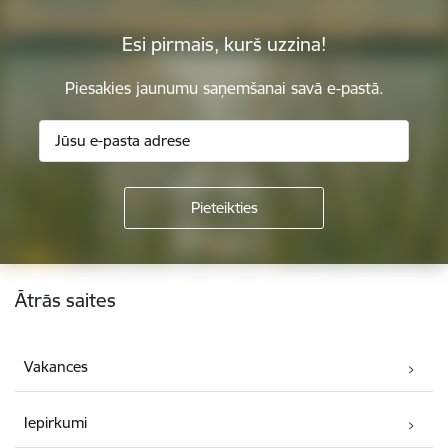
Esi pirmais, kurš uzzina!
Piesakies jaunumu saņemšanai savā e-pastā.
Kājene
Ātrās saites
Vakances
Iepirkumi