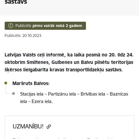
sastāvs
Publicēts
pirms vairāk nekā 2 gadiem
Publicēts: 20.10.2023.
Latvijas Valsts ceļi informē, ka laika posmā no 20. līdz 24.
oktobrim Smiltenes, Gulbenes un Balvu pilsētu teritorijas
šķērsos lielgabarīta kravas transportlīdzekļu sastāvs.
Maršruts Balvos:
Stacijas iela – Partizānu iela – Brīvības iela – Baznīcas
iela – Ezera iela.
UZMANĪBU!