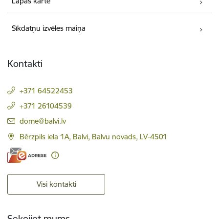
Lapas karte
Sīkdatņu izvēles maiņa
Kontakti
+371 64522453
+371 26104539
E-pasts:
dome@balvi.lv
Bērzpils iela 1A, Balvi, Balvu novads, LV-4501
Visi kontakti
Sekojiet mums