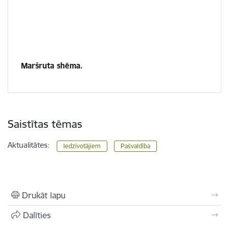
Maršruta shēma.
Saistītas tēmas
Aktualitātes:
Iedzīvotājiem
Pašvaldība
Drukāt lapu
Dalīties