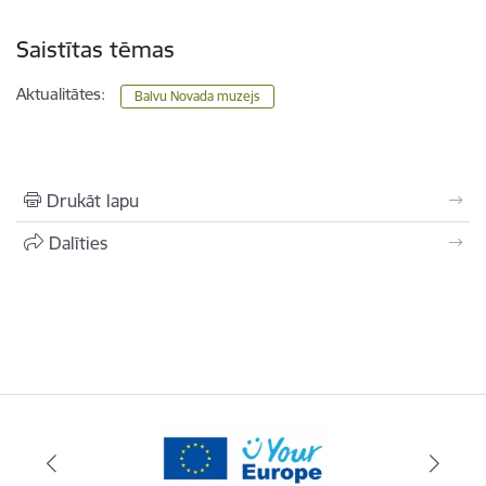
Saistītas tēmas
Aktualitātes:
Balvu Novada muzejs
Drukāt lapu
Dalīties