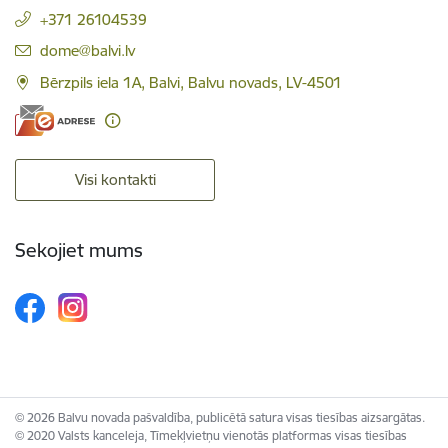
+371 26104539
E-pasts:
dome@balvi.lv
Bērzpils iela 1A, Balvi, Balvu novads, LV-4501
Visi kontakti
Sekojiet mums
© 2026 Balvu novada pašvaldība, publicētā satura visas tiesības aizsargātas.
© 2020 Valsts kanceleja, Tīmekļvietņu vienotās platformas visas tiesības