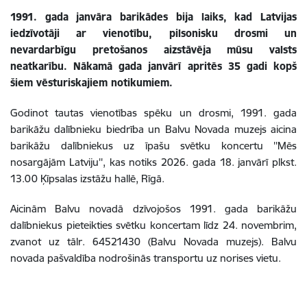
1991. gada janvāra barikādes bija laiks, kad Latvijas
iedzīvotāji ar vienotību, pilsonisku drosmi un
nevardarbīgu pretošanos aizstāvēja mūsu valsts
neatkarību. Nākamā gada janvārī apritēs 35 gadi kopš
šiem vēsturiskajiem notikumiem.
Godinot tautas vienotības spēku un drosmi, 1991. gada
barikāžu dalībnieku biedrība un Balvu Novada muzejs aicina
barikāžu dalībniekus uz īpašu svētku koncertu ''Mēs
nosargājām Latviju'', kas notiks 2026. gada 18. janvārī plkst.
13.00 Ķīpsalas izstāžu
hallē
, Rīgā.
Aicinām Balvu novadā dzīvojošos
1991. gada barikāžu
dalībniekus pieteikties svētku koncertam līdz 24. novembrim,
zvanot uz tālr. 64521430 (Balvu Novada muzejs). Balvu
novada pašvaldība nodrošinās transportu uz norises vietu.