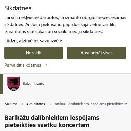
Pāriet uz lapas saturu
Sīkdatnes
Spied
lai meklētu
Enter
Lai šī tīmekļvietne darbotos, tā izmanto obligāti nepieciešamās
sīkdatnes. Ar Jūsu piekrišanu papildus šajā vietnē var tikt
izmantotas statistikas un sociālo mediju sīkdatnes.
Lūdzu, atzīmējiet savu izvēli:
Noraidīt
Apstiprināt visas
Pārvaldīt sīkdatnes
Sākums
Aktualitātes
Barikāžu dalībniekiem iespējams pieteikties sv
Barikāžu dalībniekiem iespējams
pieteikties svētku koncertam