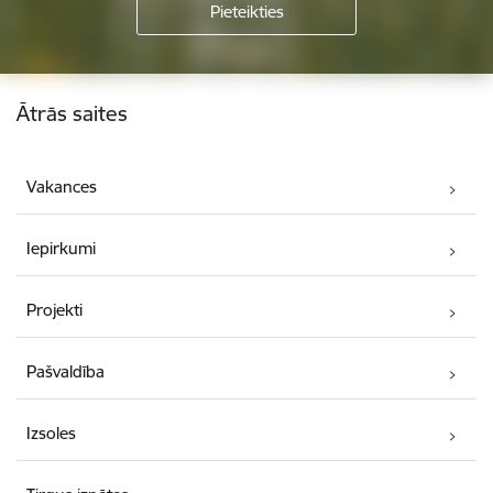
Kājene
Ātrās saites
Vakances
Iepirkumi
Projekti
Pašvaldība
Izsoles