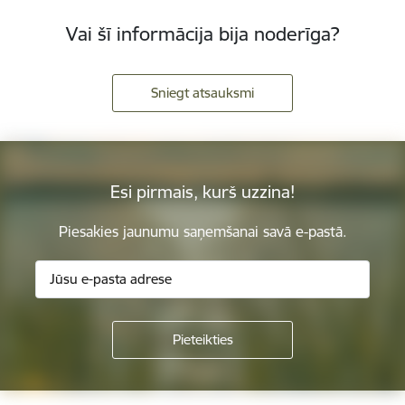
Vai šī informācija bija noderīga?
Sniegt atsauksmi
Esi pirmais, kurš uzzina!
Piesakies jaunumu saņemšanai savā e-pastā.
Kājene