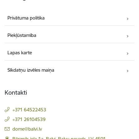
Privātuma politika
Piekļūstamība
Lapas karte
Sīkdatņu izvēles maiņa
Kontakti
+371 64522453
+371 26104539
E-pasts:
dome@balvi.lv
Bērzpils iela 1a, Balvi, Balvu novads, LV-4501