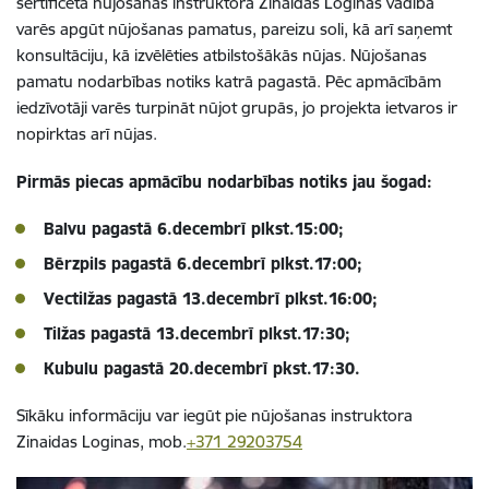
sertificēta nūjošanas instruktora Zinaidas Loginas vadībā
varēs apgūt nūjošanas pamatus, pareizu soli, kā arī saņemt
konsultāciju, kā izvēlēties atbilstošākās nūjas. Nūjošanas
pamatu nodarbības notiks katrā pagastā. Pēc apmācībām
iedzīvotāji varēs turpināt nūjot grupās, jo projekta ietvaros ir
nopirktas arī nūjas.
Pirmās piecas apmācību nodarbības notiks jau šogad:
Balvu pagastā 6.decembrī plkst.15:00;
Bērzpils pagastā 6.decembrī plkst.17:00;
Vectilžas pagastā 13.decembrī plkst.16:00;
Tilžas pagastā 13.decembrī plkst.17:30;
Kubulu pagastā 20.decembrī pkst.17:30.
Sīkāku informāciju var iegūt pie nūjošanas instruktora
Zinaidas Loginas, mob.
+371 29203754