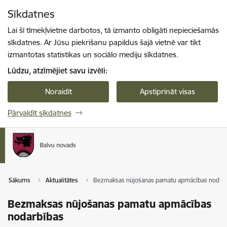
Pāriet uz lapas saturu
Sīkdatnes
Spied
lai meklētu
Enter
Lai šī tīmekļvietne darbotos, tā izmanto obligāti nepieciešamās
sīkdatnes. Ar Jūsu piekrišanu papildus šajā vietnē var tikt
izmantotas statistikas un sociālo mediju sīkdatnes.
Lūdzu, atzīmējiet savu izvēli:
Noraidīt
Apstiprināt visas
Pārvaldīt sīkdatnes
Sākums
Aktualitātes
Bezmaksas nūjošanas pamatu apmācības nodar
Bezmaksas nūjošanas pamatu apmācības
nodarbības